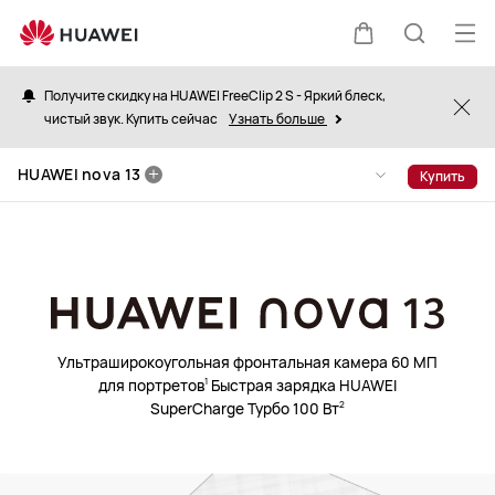
HUAWEI
nova
Отк
Щупальца
Поиск
13
ме
Получите скидку на HUAWEI FreeClip 2 S - Яркий блеск,
Clo
чистый звук. Купить сейчас
Узнать больше
по
HUAWEI nova 13
Купить
сайту
Ультраширокоугольная фронтальная камера 60 МП
для портретов
Быстрая зарядка HUAWEI
1
SuperCharge Турбо 100 Вт
2