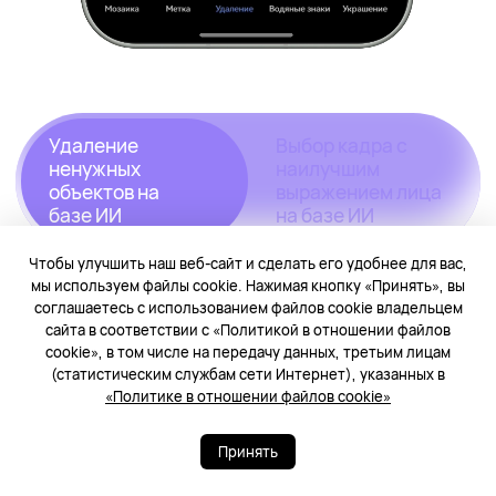
Удаление
Выбор кадра с
ненужных
наилучшим
объектов на
выражением лица
базе⁠ ИИ
на базе ИИ
Чтобы улучшить наш веб-сайт и сделать его удобнее для вас,
мы используем файлы cookie. Нажимая кнопку «Принять», вы
Функция позволяет убрать из кадра
соглашаетесь с использованием файлов cookie владельцем
ненужные элементы, добавить
сайта в соответствии с «Политикой в отношении файлов
cookie», в том числе на передачу данных, третьим лицам
естественное размытие и сделать
(статистическим службам сети Интернет), указанных в
«Политике в отношении файлов cookie»
снимок более выразительным.
Принять
*Изображение приведено для справки. Фактический
интерфейс и опыт использования могут отличаться.