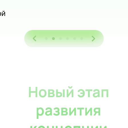
6500⁠ мА*ч
2
Новый этап
развития