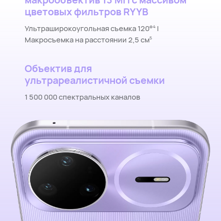
цветовых фильтров RYYB
Ультраширокоугольная съемка 120°
|
4
Макросъемка на расстоянии 2,5 см
5
Портретный ультраобъектив
50⁠ МП
Объектив для
ультрареалистичной съемки
1 500 000 спектральных каналов