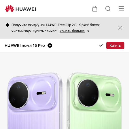
HUAWEI
nova
Отк
Щупальца
Поиск
15
ме
Pro
Получите скидку на HUAWEI FreeClip 2 S - Яркий блеск,
Clo
чистый звук. Купить сейчас
Узнать больше
по
HUAWEI nova 15 Pro
Купить
сайту