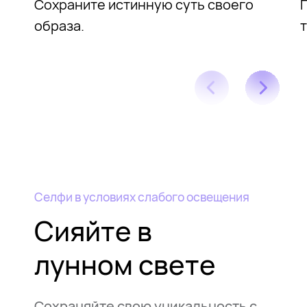
Сохраните истинную
суть своего
образа.
т
Селфи в условиях слабого освещения
Сияйте в
лунном свете
Сохраняйте свою уникальность с