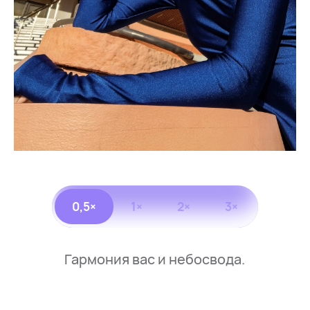
0,5×
1×
2×
3×
Гармония вас и небосвода.