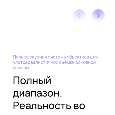
Полнофокусная система объектива для
ультрареалистичной съемки основной
камеры
Полный
диапазон.
Реальность
во