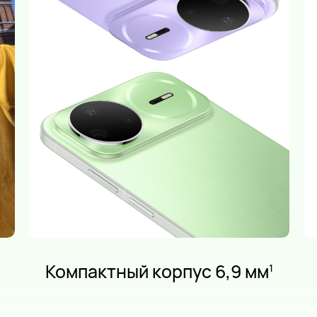
Высокоемкая батарея с
кремниевым анодом