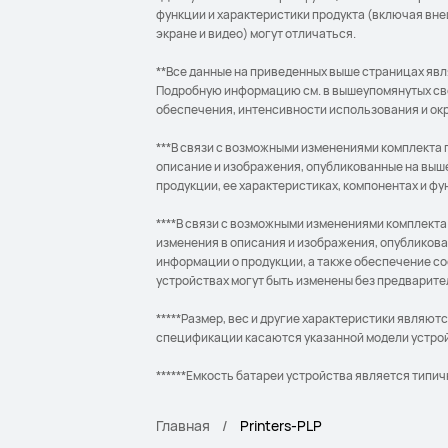
функции и характеристики продукта (включая внеш
экране и видео) могут отличаться.
**Все данные на приведенных выше страницах явл
Подробную информацию см. в вышеупомянутых свед
обеспечения, интенсивности использования и ок
***В связи с возможными изменениями комплекта 
описание и изображения, опубликованные на вы
продукции, ее характеристиках, компонентах и ф
****В связи с возможными изменениями комплекта
изменения в описания и изображения, опублико
информации о продукции, а также обеспечение с
устройствах могут быть изменены без предварит
*****Размер, вес и другие характеристики являют
спецификации касаются указанной модели устро
******Емкость батареи устройства является типи
Главная
Printers-PLP