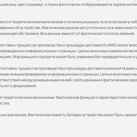
ний вид, цвет и размер), а также фактически отображаемый на экране конте
яются теоретическими величинами и получены в результате испытаний в ла
ениях об устройстве. Фактические данные могут отличаться в зависимости
ружающей обстановки. Все данные зависят от фактического использования.
поставки, процессов производства и процедуры доставки HUAWEI может вно
шеприведенных информационных страницах. Целью вносимых изменений явля
ункциях. Информация о продукте может быть изменена без предварительного
 поставки, процессов производства и процедуры доставки компания Huawei
ванные на вышеприведенных информационных страницах. Целью вносимых из
оответствия между размещенными на веб-сайте данными и фактическими хар
ельного уведомления.
ся теоретическими величинами. Фактические функции и характеристики конкр
йства.
чным значением. Фактическая емкость батареи устройства может быть немно