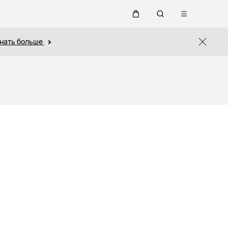
Открыть
Щупальца
Поиск
меню
нать больше
Close
по
сайту