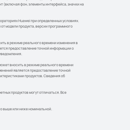
нт (включая фон, элементы интерфейса, значки на
бораториях Huawei при определенных условиях.
 от модели продукта, версии программного
сить в режиме реального времени изменения в
ется предоставление точной информации о
 уведомления.
 может вносить в режиме реального времени
менений является предоставление точной
актеристиками продуктов. Сведения об
етных продуктов могут отличаться. Все
го выше или ниже номинальной.