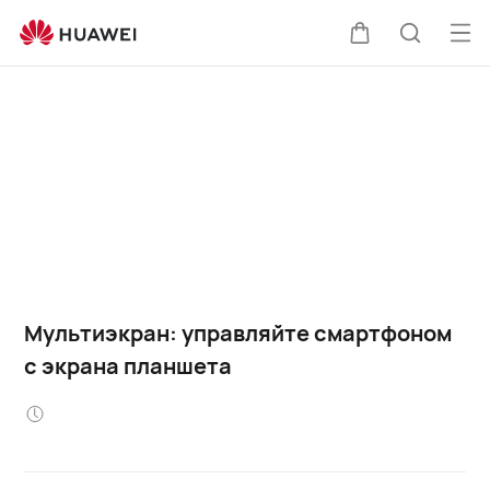
Отк
Щупальца
Поиск
ме
по
сайту
Мультиэкран: управляйте смартфоном
с экрана планшета