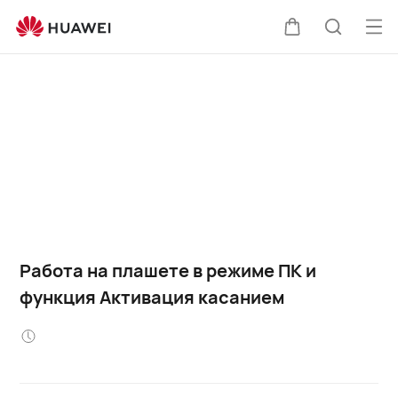
Отк
Щупальца
Поиск
ме
по
сайту
Работа на плашете в режиме ПК и
функция Активация касанием