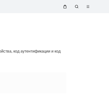
Открыть
Щупальца
Поиск
меню
по
сайту
йства, код аутентификации и код