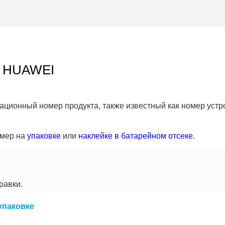
и HUAWEI
ионный номер продукта, также известный как номер устро
омер на
упаковке
или
наклейке в батарейном отсеке
.
равки.
упаковке