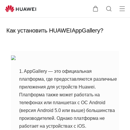
От
Щ
П
кр
у
о
ыт
п
и
Как установить HUAWEIAppGallery?
ь
а
с
ме
л
к
ню
ь
п
ц
о
а
с
а
1. AppGallery — это официальная
й
платформа, где предоставляются различные
т
приложения для устройств Huawei.
у
Платформа также может работать на
телефонах или планшетах с ОС Android
(версия Android 5.0 или выше) большинства
производителей. Однако платформа не
работает на устройствах с iOS.