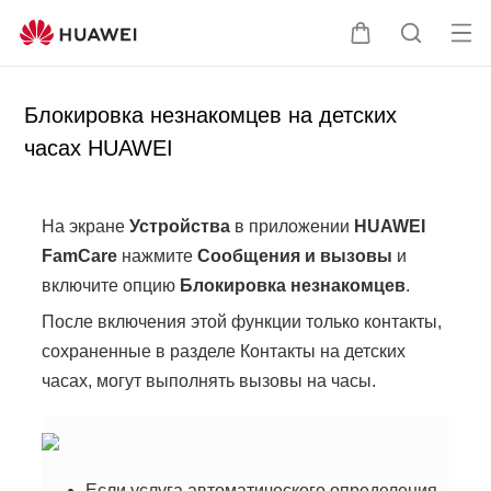
От
Щ
П
кр
у
о
ыт
п
и
Блокировка незнакомцев на детских
ь
а
с
часах HUAWEI
ме
л
к
ню
ь
п
ц
о
На экране
Устройства
в приложении
HUAWEI
а
с
FamCare
нажмите
Сообщения и вызовы
и
а
включите опцию
Блокировка незнакомцев
.
й
т
После включения этой функции только контакты,
у
сохраненные в разделе Контакты на детских
часах, могут выполнять вызовы на часы.
Если услуга автоматического определения