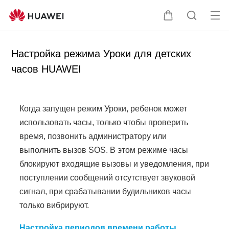
От
Щ
П
кр
у
о
ыт
п
и
Настройка режима Уроки для детских
ь
а
с
часов HUAWEI
ме
л
к
ню
ь
п
ц
о
Когда запущен режим Уроки, ребенок может
а
с
использовать часы, только чтобы проверить
а
й
время, позвонить администратору или
т
выполнить вызов SOS. В этом режиме часы
у
блокируют входящие вызовы и уведомления, при
поступлении сообщений отсутствует звуковой
сигнал, при срабатывании будильников часы
только вибрируют.
Настройка периодов времени работы