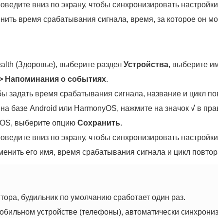
оведите вниз по экрану, чтобы синхронизировать настройки
ить время срабатывания сигнала, время, за которое он мож
lth (Здоровье), выберите раздел
Устройства
, выберите и
>
Напоминания о событиях
.
обы задать время срабатывания сигнала, название и цикл по
 на базе Android или HarmonyOS, нажмите на значок
√
в пра
 iOS, выберите опцию
Сохранить
.
оведите вниз по экрану, чтобы синхронизировать настройки
менить его имя, время срабатывания сигнала и цикл повтор
тора, будильник по умолчанию сработает один раз.
обильном устройстве (
телефоны
), автоматически синхрони