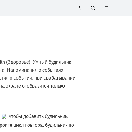
Открыть
Щупальца
Поиск
меню
по
сайту
th (Здоровье). Умный будильник
сна. Напоминания о событиях
ния о событии, при срабатывании
на экране отобразится только
и
, чтобы добавить будильник.
троите цикл повтора, будильник по