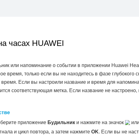
 на часах HUAWEI
ник или напоминание о событии в приложении Huawei Heal
ое время, только если вы не находитесь в фазе глубокого 
 время. Если вы настроили название и время для напомина
ится соответствующая метка. Если название не настроено, 
стве
ыберите приложение
Будильник
и нажмите на значок
ил
нала и цикл повтора, а затем нажмите
OK
. Если вы не нас