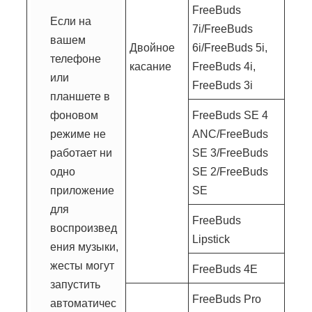
FreeBuds
Если на
7i/FreeBuds
вашем
Двойное
6i/FreeBuds 5i,
телефоне
касание
FreeBuds 4i,
или
FreeBuds 3i
планшете в
фоновом
FreeBuds SE 4
режиме не
ANC/FreeBuds
работает ни
SE 3/FreeBuds
одно
SE 2/FreeBuds
приложение
SE
для
FreeBuds
воспроизвед
Lipstick
ения музыки,
жесты могут
FreeBuds 4E
запустить
FreeBuds Pro
автоматичес