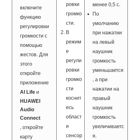
ровки
менее 0,5 с.
включите
громко
По
функцию
сти.
умолчанию
регулировки
В
при нажатии
громкости с
режим
на левый
помощью
е
наушник
жестов. Для
регули
громкость
этого
ровки
уменьшается
откройте
громко
, а при
приложение
сти
нажатии на
AI Life
и
коснит
правый
HUAWEI
есь
наушник
Audio
област
громкость
Connect
и
увеличиваетс
, откройте
сенсор
я.
карту