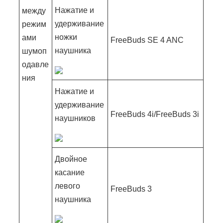
Нажатие и
между
удерживание
режим
ножки
ами
FreeBuds SE 4 ANC
наушника
шумоп
одавле
ния
Нажатие и
удерживание
FreeBuds 4i/FreeBuds 3i
наушников
Двойное
касание
левого
FreeBuds 3
наушника