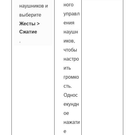
ного
наушников и
управл
выберите
ения
Жесты
>
Сжатие
наушн
.
иков,
чтобы
настро
ить
громко
сть.
Однос
екундн
ое
нажати
е