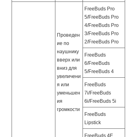
FreeBuds Pro
5/FreeBuds Pro
4/FreeBuds Pro
3/FreeBuds Pro
Проведен
2/FreeBuds Pro
ие по
наушнику
FreeBuds
вверх или
6/FreeBuds
вниз для
5/FreeBuds 4
увеличени
я или
FreeBuds
уменьшен
7i/FreeBuds
ия
6i/FreeBuds 5i
громкости
FreeBuds
Lipstick
FreeBuds 4E