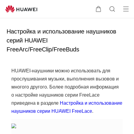
От
Щ
П
кр
у
о
ыт
п
и
Настройка и использование наушников
ь
а
с
серий HUAWEI
ме
л
к
FreeArc/FreeClip/FreeBuds
ню
ь
п
ц
о
а
с
HUAWEI-наушники можно использовать для
а
прослушивания музыки, выполнения вызовов и
й
многого другого. Более подробная информация
т
у
о настройке наушников серии FreeLace
приведена в разделе
Настройка и использование
наушников серии HUAWEI FreeLace
.