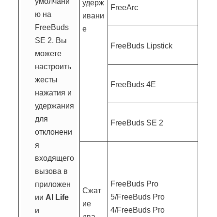
умолчани
удерж
FreeArc
ю на
ивани
FreeBuds
е
SE 2. Вы
FreeBuds Lipstick
можете
настроить
жесты
FreeBuds 4E
нажатия и
удержания
для
FreeBuds SE 2
отклонени
я
входящего
вызова в
FreeBuds Pro
приложен
Сжат
5/FreeBuds Pro
ии
AI Life
ие
4/FreeBuds Pro
и
два