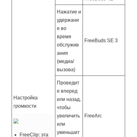
Нажатие и
удержани
е во
время
FreeBuds SE 3
обслужив
ания
(медиа/
вызова)
Проведит
е вперед
Настройка
или назад,
громкости
чтобы
увеличить
FreeArc
или
уменьшит
FreeClip: эта