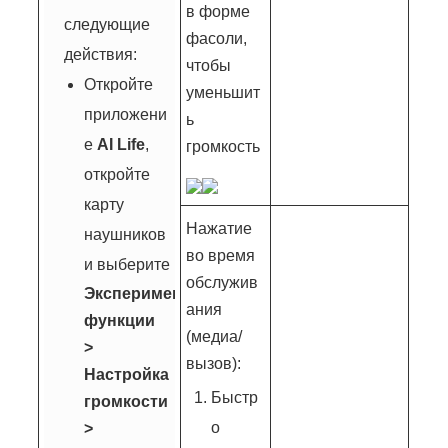
в форме
следующие
фасоли,
действия:
чтобы
Откройте
уменьшит
приложени
ь
е
AI Life
,
громкость
откройте
карту
Нажатие
наушников
во время
и выберите
обслужив
Экспериментальные
ания
функции
(медиа/
>
вызов):
Настройка
Быстр
громкости
о
>