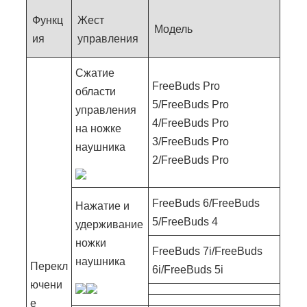
Функц
Жест
Модель
ия
управления
Сжатие
FreeBuds Pro
области
5/FreeBuds Pro
управления
4/FreeBuds Pro
на ножке
3/FreeBuds Pro
наушника
2/FreeBuds Pro
FreeBuds 6/FreeBuds
Нажатие и
5/FreeBuds 4
удерживание
ножки
FreeBuds 7i/FreeBuds
наушника
Перекл
6i/FreeBuds 5i
ючени
е