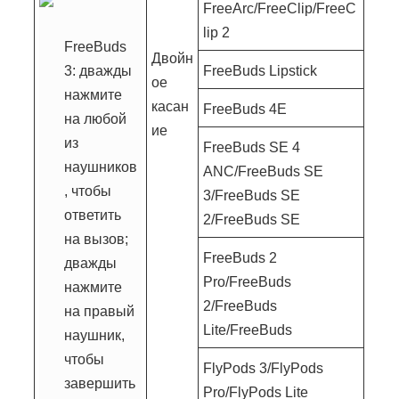
FreeArc/FreeClip/FreeC
lip 2
FreeBuds
Двойн
3: дважды
FreeBuds Lipstick
ое
нажмите
касан
FreeBuds 4E
на любой
ие
из
FreeBuds SE 4
наушников
ANC/FreeBuds SE
, чтобы
3/FreeBuds SE
ответить
2/FreeBuds SE
на вызов;
FreeBuds 2
дважды
Pro/FreeBuds
нажмите
2/FreeBuds
на правый
Lite/FreeBuds
наушник,
чтобы
FlyPods 3/FlyPods
завершить
Pro/FlyPods Lite