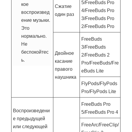
5/FreeBuds Pro
кое
Сжатие
4/FreeBuds Pro
воспроизвед
один раз
3/FreeBuds Pro
ение музыки.
2/FreeBuds Pro
Это
нормально.
FreeBuds
Не
3/FreeBuds
беспокойтес
Двойное
2/FreeBuds 2
ь.
касание
Pro/FreeBuds/Fre
правого
eBuds Lite
наушника
FlyPods/FlyPods
Pro/FlyPods Lite
FreeBuds Pro
Воспроизведени
5/FreeBuds Pro 4
е предыдущей
FreeArc/FreeClip/
или следующей