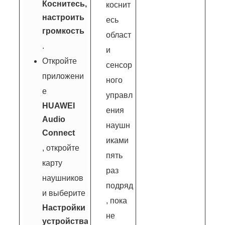
Коснитесь, чтобы
коснит
настроить
есь
громкость
област
.
и
Откройте
сенсор
приложени
ного
е
управл
HUAWEI
ения
Audio
наушн
Connect
иками
, откройте
пять
карту
раз
наушников
подряд
и выберите
, пока
Настройки
не
устройства