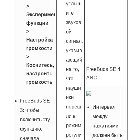
услыш
>
ите
Экспериментальные
звуков
функции
>
ой
Настройка
сигнал,
громкости
указыв
>
ающий
Коснитесь, чтобы
на то,
FreeBuds SE 4
настроить
ANC
что
громкость
наушн
.
ики
FreeBuds SE
переш
Интервал
3: чтобы
ли в
между
включить эту
режим
нажатиями
функцию,
регули
должен быть
сначала