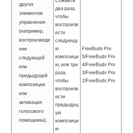
Сожмите
других
два раза,
элементов
чтобы
управления
воспроизв
(например,
ести
воспроизведе
следующу
ю
FreeBuds Pro
ние
композици
5/FreeBuds Pro
следующей
ю, или три
4/FreeBuds Pro
или
раза,
3/FreeBuds Pro
предыдущей
чтобы
2/FreeBuds Pro
композиции
воспроизв
или
ести
активация
предыдущ
голосового
ую
помощника).
композици
ю