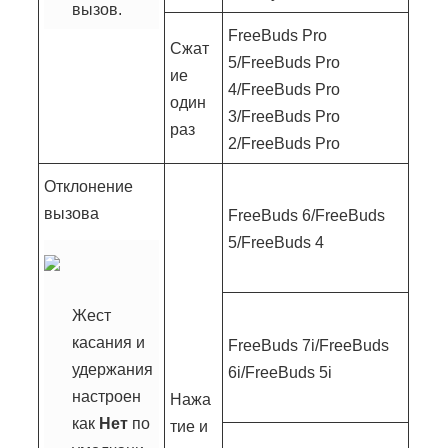
вызов.
FreeBuds Pro
Сжат
5/FreeBuds Pro
ие
4/FreeBuds Pro
один
3/FreeBuds Pro
раз
2/FreeBuds Pro
Отклонение
вызова
FreeBuds 6/FreeBuds
5/FreeBuds 4
Жест
касания и
FreeBuds 7i/FreeBuds
удержания
6i/FreeBuds 5i
настроен
Нажа
как
Нет
по
тие и