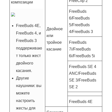
FreeClip 2
композиции
FreeBuds
6/FreeBuds
5/FreeBuds
FreeBuds 4E,
Двойное
4/FreeBuds 3
FreeBuds 4, и
или
FreeBuds 3
тройное
FreeBuds
поддерживаю
касание
7i/FreeBuds
т только жест
6i/FreeBuds 5i
двойного
FreeBuds SE 4
касания.
ANC/FreeBuds
Другие
SE 3/FreeBuds
наушники: вы
SE 2
можете
настроить
FreeBuds 4E
жесты для