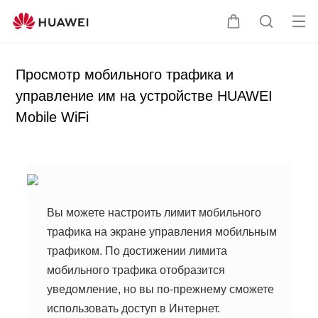
От
Щ
П
кр
у
о
ыт
п
и
Просмотр мобильного трафика и
ь
а
с
управление им на устройстве HUAWEI
ме
л
к
Mobile WiFi
ню
ь
п
ц
о
а
с
а
й
т
Вы можете настроить лимит мобильного
у
трафика на экране управления мобильным
трафиком. По достижении лимита
мобильного трафика отобразится
уведомление, но вы по-прежнему сможете
использовать доступ в Интернет.