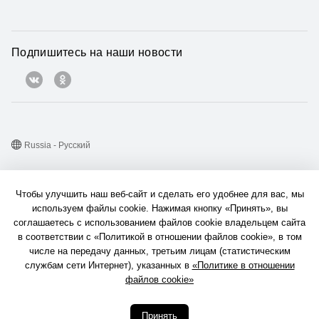
Подпишитесь на наши новости
Russia - Pусский
Карта веб-сайта
Чтобы улучшить наш веб-сайт и сделать его удобнее для вас, мы
Условия использования веб-сайта
используем файлы cookie. Нажимая кнопку «Принять», вы
соглашаетесь с использованием файлов cookie владельцем сайта
Политика конфиденциальности
в соответствии с «Политикой в отношении файлов cookie», в том
Конфиденциальность
числе на передачу данных, третьим лицам (статистическим
службам сети Интернет), указанных в
«Политике в отношении
Файлы сookie
файлов cookie»
© 2004-2026 «Техкомпания Хуавэй». Все права защищены.
Принять