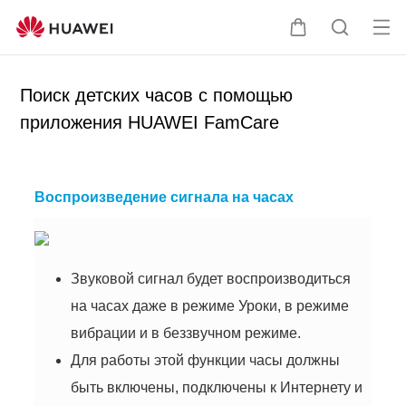
От
Щ
П
кр
у
о
ыт
п
и
Поиск детских часов с помощью
ь
а
с
приложения HUAWEI FamCare
ме
л
к
ню
ь
п
ц
о
а
с
Воспроизведение сигнала на часах
а
й
т
Звуковой сигнал будет воспроизводиться
у
на часах даже в режиме Уроки, в режиме
вибрации и в беззвучном режиме.
Для работы этой функции часы должны
быть включены, подключены к Интернету и