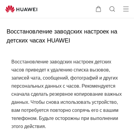
От
Щ
П
кр
у
о
ыт
п
и
Восстановление заводских настроек на
ь
а
с
детских часах HUAWEI
ме
л
к
ню
ь
п
ц
о
Восстановление заводских настроек детских
а
с
часов приведет к удалению списка вызовов,
а
записей чата, сообщений, фотографий и других
й
персональных данных с часов. Рекомендуется
т
сначала сделать резервное копирование важных
у
данных. Чтобы снова использовать устройство,
вам потребуется повторно сопрячь его с вашим
телефоном. Будьте осторожны при выполнении
этого действия.