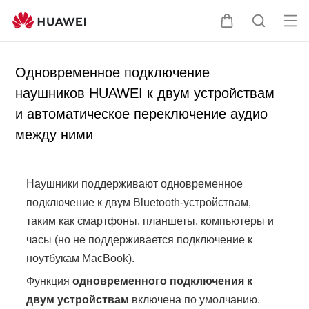
От
Щ
П
кр
у
о
ыт
п
и
Одновременное подключение
ь
а
с
наушников HUAWEI к двум устройствам
ме
л
к
и автоматическое переключение аудио
ню
ь
п
ц
о
между ними
а
с
а
й
Наушники поддерживают одновременное
т
подключение к двум Bluetooth-устройствам,
у
таким как смартфоны, планшеты, компьютеры и
часы (но не поддерживается подключение к
ноутбукам MacBook).
Функция
одновременного подключения к
двум устройствам
включена по умолчанию.