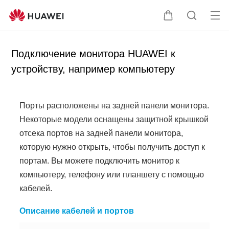
От
Щ
П
кр
у
о
ыт
п
и
Подключение монитора HUAWEI к
ь
а
с
устройству, например компьютеру
ме
л
к
ню
ь
п
ц
о
Порты расположены на задней панели монитора.
а
с
Некоторые модели оснащены защитной крышкой
а
отсека портов на задней панели монитора,
й
которую нужно открыть, чтобы получить доступ к
т
портам. Вы можете подключить монитор к
у
компьютеру, телефону или планшету с помощью
кабелей.
Описание кабелей и портов