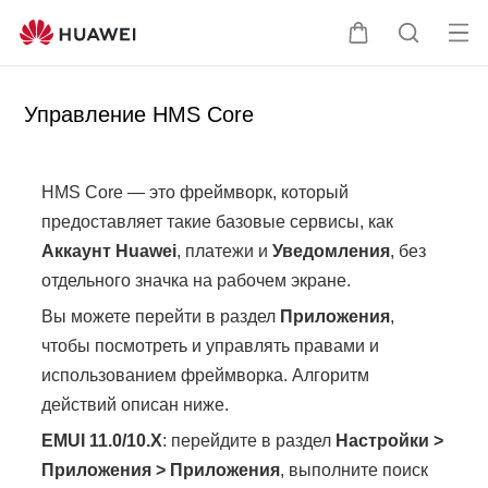
От
Щ
П
кр
у
о
ыт
п
и
Управление HMS Core
ь
а
с
ме
л
к
ню
ь
п
HMS Core — это фреймворк, который
ц
о
предоставляет такие базовые сервисы, как
а
с
Аккаунт Huawei
, платежи и
Уведомления
, без
а
отдельного значка на рабочем экране.
й
Вы можете перейти в раздел
Приложения
,
т
у
чтобы посмотреть и управлять правами и
использованием фреймворка. Алгоритм
действий описан ниже.
EMUI 11.0/10.X
: перейдите в раздел
Настройки
>
Приложения
>
Приложения
, выполните поиск