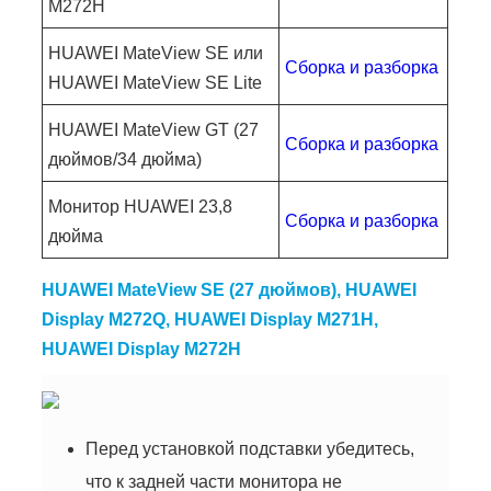
M272H
HUAWEI MateView SE или
Сборка и разборка
HUAWEI MateView SE Lite
HUAWEI MateView GT (27
Сборка и разборка
дюймов/34 дюйма)
Монитор HUAWEI 23,8
Сборка и разборка
дюйма
HUAWEI MateView SE (27 дюймов)
, HUAWEI
Display M272Q, HUAWEI Display M271H,
HUAWEI Display M272H
Перед установкой подставки убедитесь,
что к задней части монитора не