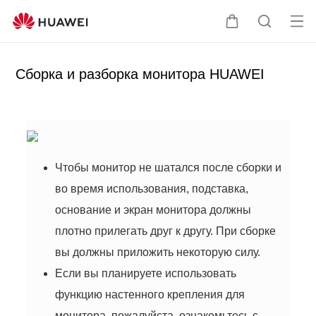
От
Щ
П
кр
у
о
ыт
п
и
Сборка и разборка монитора HUAWEI
ь
а
с
ме
л
к
ню
ь
п
ц
о
а
с
Чтобы монитор не шатался после сборки и
а
й
во время использования, подставка,
т
основание и экран монитора должны
у
плотно прилегать друг к другу. При сборке
вы должны приложить некоторую силу.
Если вы планируете использовать
функцию настенного крепления для
монитора, пожалуйста, ознакомьтесь с