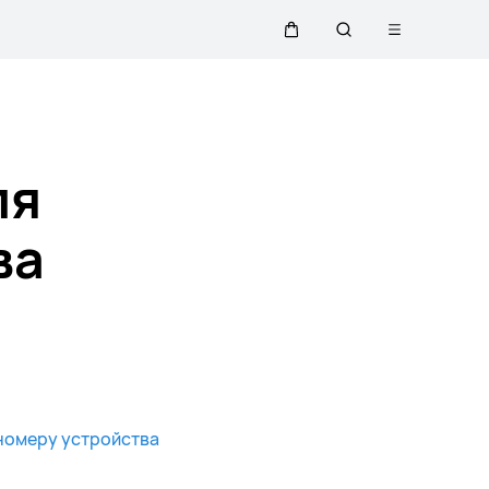
Открыть
Щупальца
Поиск
меню
по
ля
сайту
ва
номеру устройства