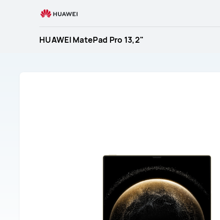
Ремонт
и
обслуживание
HUAWEI MatePad Pro 13,2"
HUAWEI
планшеты