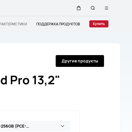
Открыть
Щупальца
Поиск
меню
Купить
РАКТЕРИСТИКИ
ПОДДЕРЖКА ПРОДУКТОВ
по
сайту
Другие продукты
 Pro 13,2"
MatePad Pro 13.2 inch WIFI Only 12GB+256GB (PCE-W29)