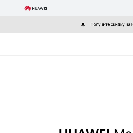
HUAWEI
Mediapad
T3
Получите скидку на H
10