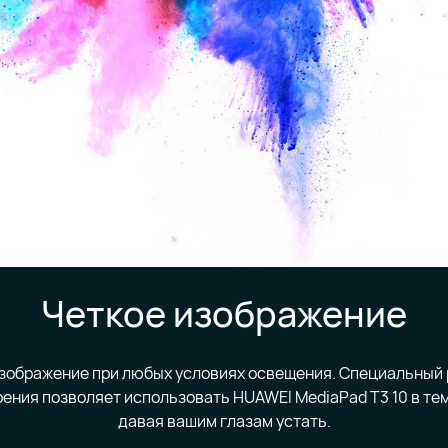
Четкое изображение
изображение при любых условиях освещения. Специальный
рения позволяет использовать HUAWEI MediaPad T3 10 в тем
давая вашим глазам устать.