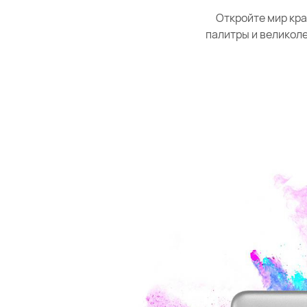
Откройте мир кра
палитры и великол