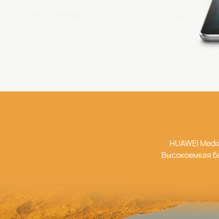
HUAWEI Media
Высокоемкая ба