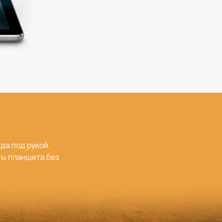
да под рукой.
ты планшета без