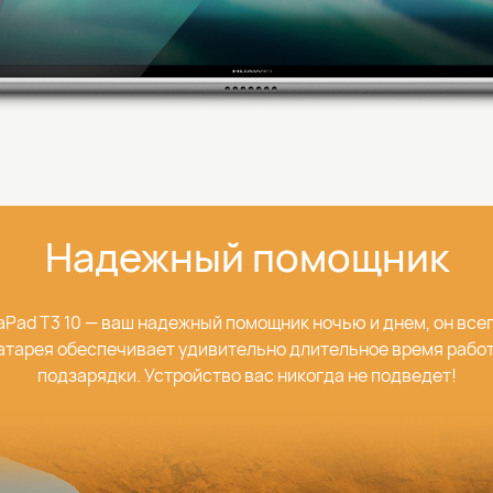
Надежный помощник
Pad T3 10 — ваш надежный помощник ночью и днем, он всег
тарея обеспечивает удивительно длительное время рабо
подзарядки. Устройство вас никогда не подведет!