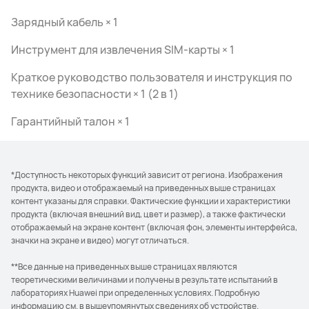
Зарядный кабель × 1
Инструмент для извлечения SIM-карты × 1
Краткое руководство пользователя и инструкция по
технике безопасности × 1 (2 в 1)
Гарантийный талон × 1
*Доступность некоторых функций зависит от региона. Изображения
продукта, видео и отображаемый на приведенных выше страницах
контент указаны для справки. Фактические функции и характеристики
продукта (включая внешний вид, цвет и размер), а также фактически
отображаемый на экране контент (включая фон, элементы интерфейса,
значки на экране и видео) могут отличаться.
**Все данные на приведенных выше страницах являются
теоретическими величинами и получены в результате испытаний в
лабораториях Huawei при определенных условиях. Подробную
информацию см. в вышеупомянутых сведениях об устройстве.