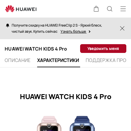
Характеристики
HUAWEI
Отк
Щупальца
Поиск
WATCH
ме
KIDS
Получите скидку на HUAWEI FreeClip 2 S - Яркий блеск,
Clo
4
чистый звук. Купить сейчас
Узнать больше
по
Pro
HUAWEI WATCH KIDS 4 Pro
Уведомить меня
сайту
ОПИСАНИЕ
ХАРАКТЕРИСТИКИ
ПОДДЕРЖКА ПРОД
HUAWEI WATCH KIDS 4 Pro