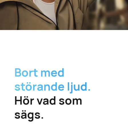
Bort med
störande ljud.
Hör vad som
sägs.