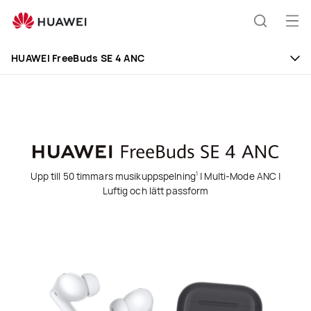
HUAWEI
FreeBuds
Öp
Sök
SE
me
4
HUAWEI FreeBuds SE 4 ANC
ANC
Upp till 50 timmars musikuppspelning
| Multi-Mode ANC |
1
Luftig och lätt passform