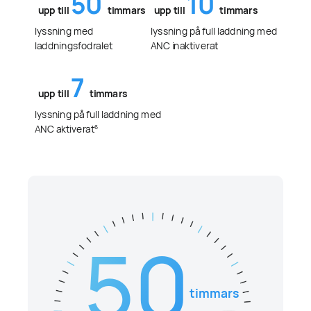
50
10
upp till
timmars
upp till
timmars
lyssning med
lyssning på full laddning med
laddningsfodralet
ANC inaktiverat
7
upp till
timmars
lyssning på full laddning med
ANC aktiverat
6
50
timmars