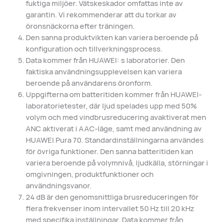
fuktiga miljöer. Vätskeskador omfattas inte av
garantin. Vi rekommenderar att du torkar av
öronsnäckorna efter träningen.
Den sanna produktvikten kan variera beroende på
konfiguration och tillverkningsprocess.
Data kommer från HUAWEI: s laboratorier. Den
faktiska användningsupplevelsen kan variera
beroende på användarens öronform.
Uppgifterna om batteritiden kommer från HUAWEI-
laboratorietester, där ljud spelades upp med 50%
volym och med vindbrusreducering avaktiverat men
ANC aktiverat i AAC-läge, samt med användning av
HUAWEI Pura 70. Standardinställningarna användes
för övriga funktioner. Den sanna batteritiden kan
variera beroende på volymnivå, ljudkälla, störningar i
omgivningen, produktfunktioner och
användningsvanor.
24 dB är den genomsnittliga brusreduceringen för
flera frekvenser inom intervallet 50 Hz till 20 kHz
med specifika inställningar. Data kommer från