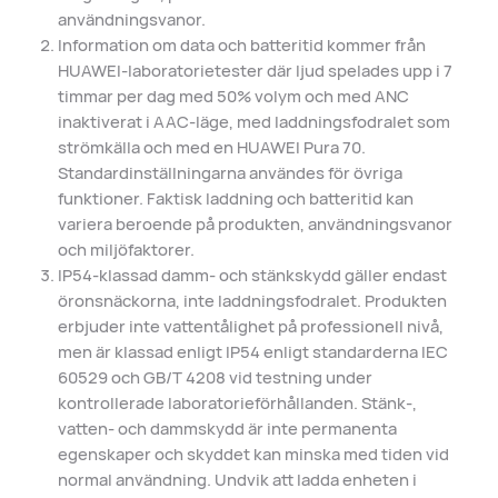
användningsvanor.
Information om data och batteritid kommer från
HUAWEI-laboratorietester där ljud spelades upp i 7
timmar per dag med 50% volym och med ANC
inaktiverat i AAC-läge, med laddningsfodralet som
strömkälla och med en HUAWEI Pura 70.
Standardinställningarna användes för övriga
funktioner. Faktisk laddning och batteritid kan
variera beroende på produkten, användningsvanor
och miljöfaktorer.
IP54-klassad damm- och stänkskydd gäller endast
öronsnäckorna, inte laddningsfodralet. Produkten
erbjuder inte vattentålighet på professionell nivå,
men är klassad enligt IP54 enligt standarderna IEC
60529 och GB/T 4208 vid testning under
kontrollerade laboratorieförhållanden. Stänk-,
vatten- och dammskydd är inte permanenta
egenskaper och skyddet kan minska med tiden vid
normal användning. Undvik att ladda enheten i