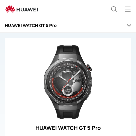
HUAWEI
WATCH
Odp
Išči
GT
men
5
HUAWEI WATCH GT 5 Pro
Pro
HUAWEI WATCH GT 5 Pro