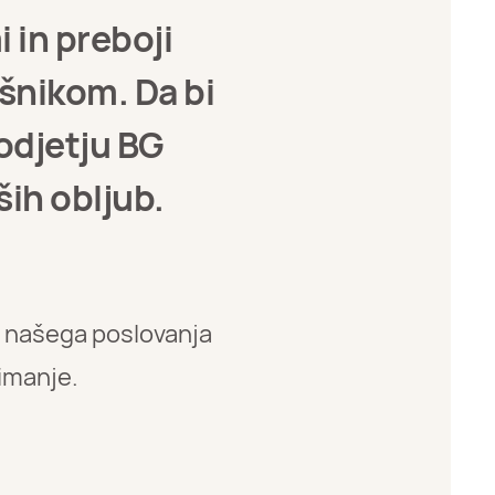
 in preboji
šnikom. Da bi
podjetju BG
ših obljub.
del našega poslovanja
imanje.