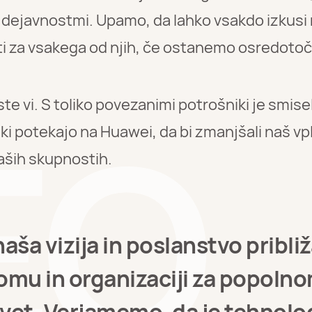
i dejavnostmi. Upamo, da lahko vsakdo izkus
i za vsakega od njih, če ostanemo osredotoč
te vi. S toliko povezanimi potrošniki je smise
 potekajo na Huawei, da bi zmanjšali naš vpliv
naših skupnostih.
naša vizija in poslanstvo približ
domu in organizaciji za popoln