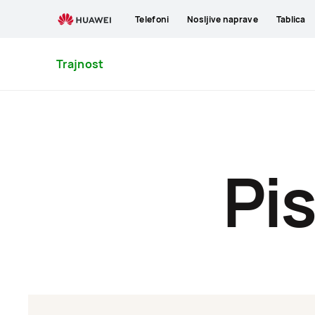
CEO
Telefoni
Nosljive naprave
Tablica
Letter
Trajnost
Pi