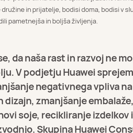
užine in prijatelje, bodisi doma, bodisi v služb
dili pametnejša in boljša življenja.
e, da naša rast in razvoj ne m
lju. V podjetju Huawei sprej
njšanje negativnega vpliva na 
n dizajn, zmanjšanje embalaže,
ovi soje, recikliranje izdelkov
oizvodnjo. Skupina Huawei Con