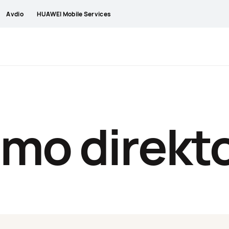
Avdio
HUAWEI Mobile Services
smo direkto