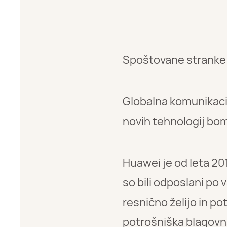
Spoštovane stranke i
Globalna komunikacij
novih tehnologij bo
Huawei je od leta 201
so bili odposlani po
resnično želijo in p
potrošniška blagovna