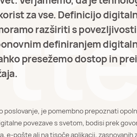
svet. Verjamemo, da je tehnolog
korist za vse. Definicijo digital
oramo razširiti s povezljivosti
 ponovnim definiranjem digital
lahko presežemo dostop in pr
aja.
ko poslovanje, je pomembno prepoznati opo
igitalne povezave s svetom, bodisi prek govor
, e-pošte ali na tisoče aplikacij, zasnovanih