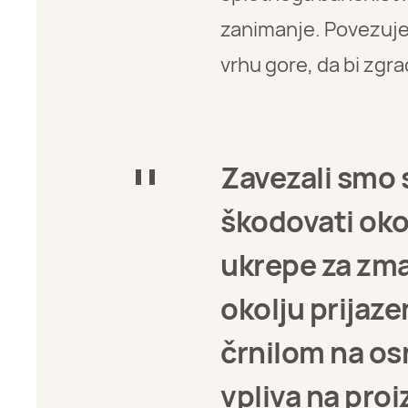
zanimanje. Povezuje dr
vrhu gore, da bi zgra
Zavezali smo s
škodovati oko
ukrepe za zma
okolju prijaze
črnilom na osn
vpliva na pr