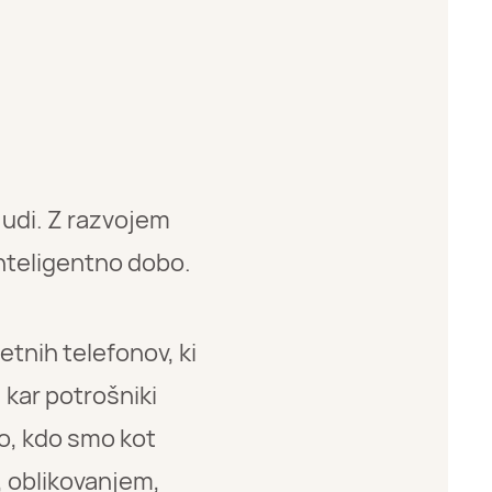
judi. Z razvojem
nteligentno dobo.
etnih telefonov, ki
 kar potrošniki
mo, kdo smo kot
, oblikovanjem,