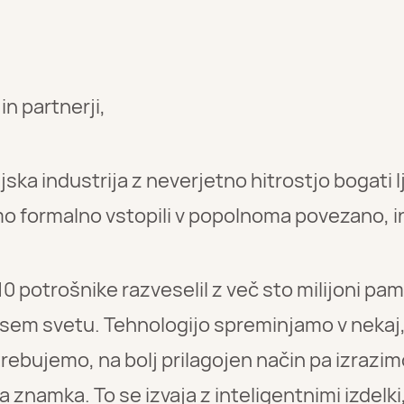
n partnerji,
ska industrija z neverjetno hitrostjo bogati l
mo formalno vstopili v popolnoma povezano, i
0 potrošnike razveselil z več sto milijoni pam
 vsem svetu. Tehnologijo spreminjamo v nekaj,
otrebujemo, na bolj prilagojen način pa izrazi
 znamka. To se izvaja z inteligentnimi izdelki