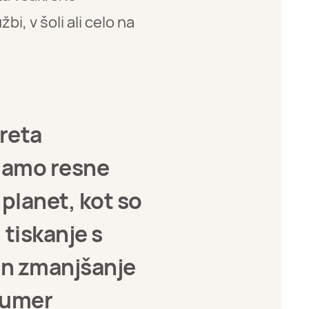
i, v šoli ali celo na
oreta
emamo resne
planet, kot so
 tiskanje s
 in zmanjšanje
sumer