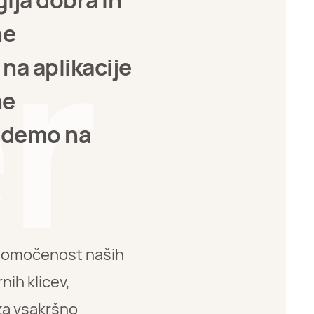
ija dobra in
ne
 na aplikacije
ne
eidemo na
lnomočenost naših
nih klicev,
 za vsakršno