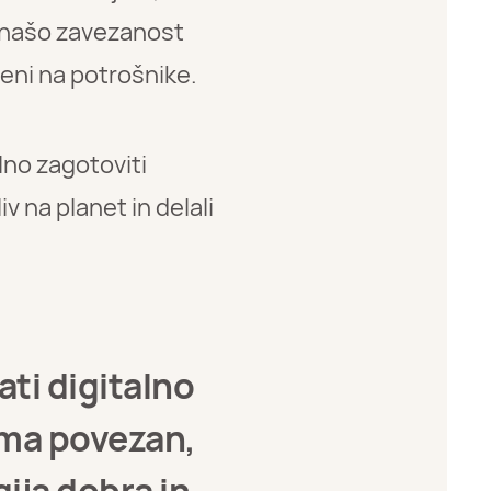
i našo zavezanost
eni na potrošnike.
lno zagotoviti
 na planet in delali
ati digitalno
oma povezan,