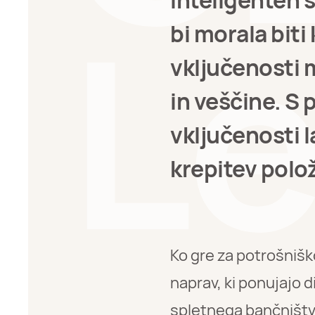
inteligenten 
bi morala biti 
vključenosti m
in veščine. S
vključenosti 
krepitev polož
Ko gre za potrošniš
naprav, ki ponujajo d
spletnega bančništva