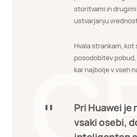
storitvami in drugim
ustvarjanju vrednost
Hvala strankam, kot s
posodobitev pobud, ki
kar najbolje v vseh 
Pri Huawei je 
vsaki osebi, 