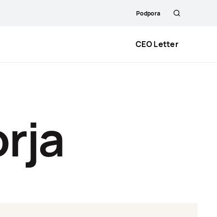
Podpora
Išči
CEO Letter
rja