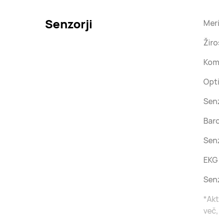
Senzorji
Meri
Žir
Kom
Opti
Sen
Bar
Sen
EKG
Sen
*Akt
več,