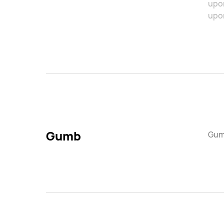
upor
upo
Gumb
Gumb