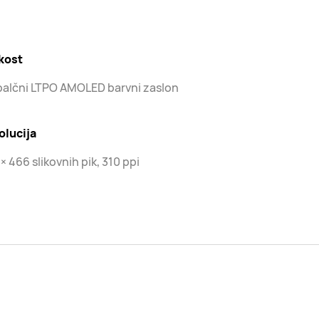
kost
palčni LTPO AMOLED barvni zaslon
olucija
× 466 slikovnih pik, 310 ppi