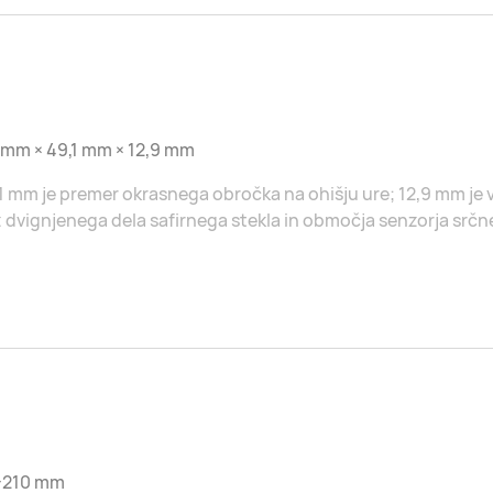
 mm × 49,1 mm × 12,9 mm
1 mm je premer okrasnega obročka na ohišju ure; 12,9 mm je 
 dvignjenega dela safirnega stekla in območja senzorja srčn
-210 mm