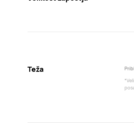
Teža
Prib
*Vel
posa