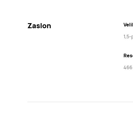
Zaslon
Veli
1,5-
Res
466 