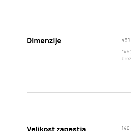
Dimenzije
49,1
*49,
brez
Velikost zapestja
140