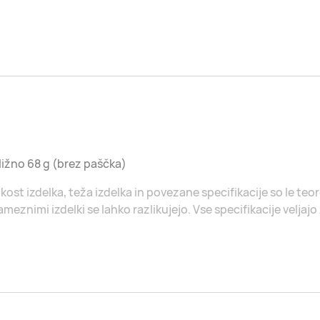
ližno 68 g (brez paščka)
ikost izdelka, teža izdelka in povezane specifikacije so le t
meznimi izdelki se lahko razlikujejo. Vse specifikacije veljajo 