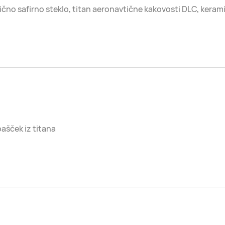
ično safirno steklo, titan aeronavtične kakovosti DLC, keram
pašček iz titana