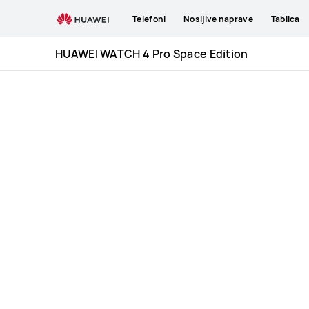
HUAWEI
Telefoni
Nosljive naprave
Tablica
WATCH
4
HUAWEI WATCH 4 Pro Space Edition
Pro
Space
Edition
Specification