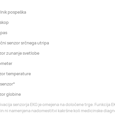
lnik pospeška
oskop
pas
čni senzor srčnega utripa
zor zunanje svetlobe
ometer
zor temperature
 senzor*
zor globine
ivacija senzorja EKG je omejena na določene trge. Funkcija E
 in ni namenjena nadomestitvi kakršne koli medicinske diagno