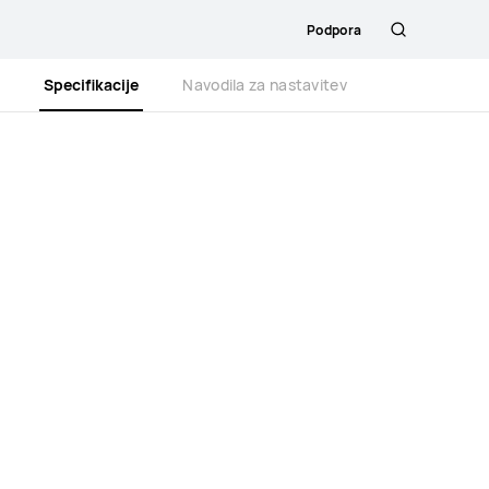
Podpora
Išči
i
Specifikacije
Navodila za nastavitev