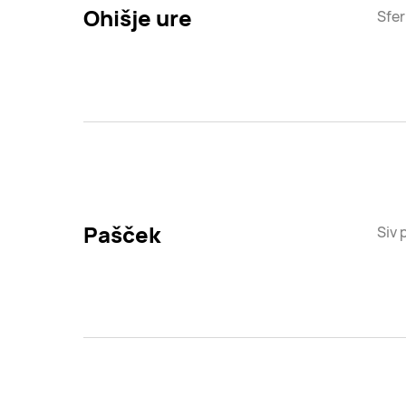
Ohišje ure
Sfer
Pašček
Siv 