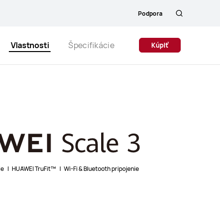
Podpora
Hľadanie
Close
Vlastnosti
Špecifikácie
Kúpiť
le
|
HUAWEI TruFit™
|
Wi-Fi & Bluetooth pripojenie