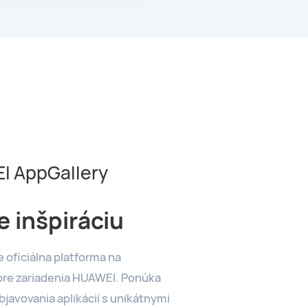
I AppGallery
e inšpiráciu
 oficiálna platforma na
í pre zariadenia HUAWEI. Ponúka
bjavovania aplikácií s unikátnymi