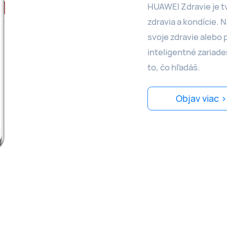
HUAWEI Zdravie je tv
zdravia a kondície. N
svoje zdravie alebo 
inteligentné zariad
to, čo hľadáš.
Objav viac >