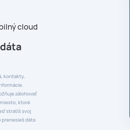
ilný cloud
 dáta
á, kontakty,
informácie.
ožňuje zálohovať
miesto, ktoré
eď stratíš svoj
e prenesieš dáta