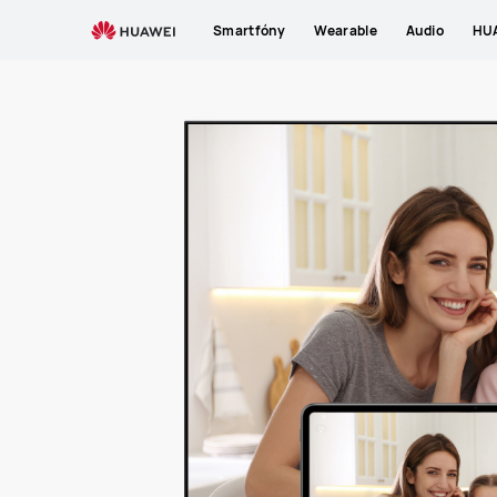
HUAWEI
Smartfóny
Wearable
Audio
HUA
mobilné
služby