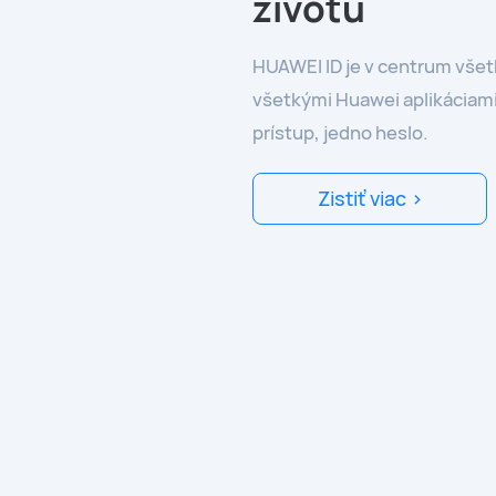
životu
HUAWEI ID je v centrum všet
všetkými Huawei aplikáciami
prístup, jedno heslo.
Zistiť viac >