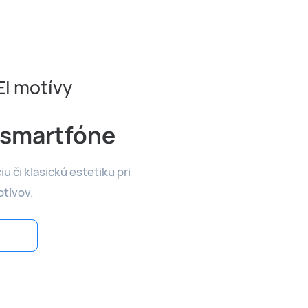
I motívy
 smartfóne
u či klasickú estetiku pri
tívov.