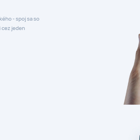
kého - spoj sa so
 cez jeden