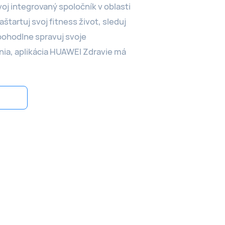
oj integrovaný spoločník v oblasti
aštartuj svoj fitness život, sleduj
pohodlne spravuj svoje
enia, aplikácia HUAWEI Zdravie má