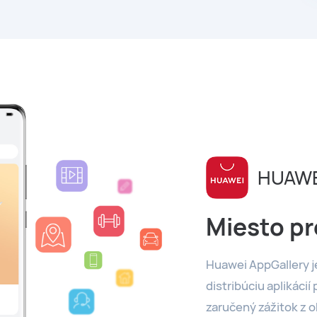
HUAWE
Miesto pr
Huawei AppGallery je
distribúciu aplikáci
zaručený zážitok z o