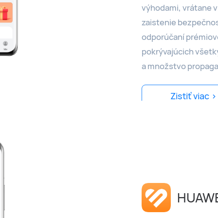
výhodami, vrátane v
zaistenie bezpečnos
odporúčaní prémiov
pokrývajúcich všetk
a množstvo propagač
Zistiť viac >
HUAWE