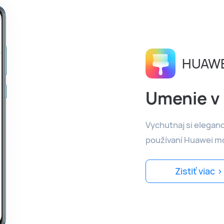
HUAWE
Umenie v
Vychutnaj si eleganci
používaní Huawei mo
Zistiť viac >