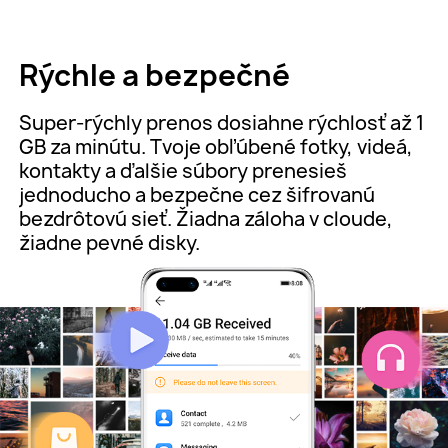
Rýchle a bezpečné
Super-rýchly prenos dosiahne rýchlosť až 1
GB za minútu. Tvoje obľúbené fotky, videá,
kontakty a ďalšie súbory prenesieš
jednoducho a bezpečne cez šifrovanú
bezdrôtovú sieť. Žiadna záloha v cloude,
žiadne pevné disky.