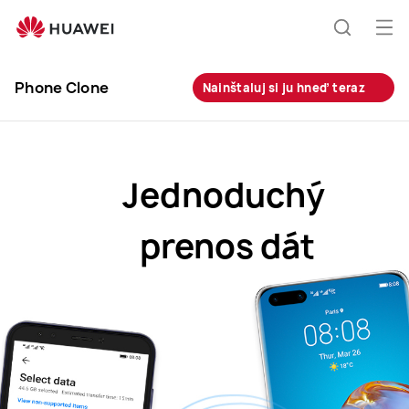
Otv
Hľadani
me
Clo
Phone Clone
Nainštaluj si ju hneď teraz
Jednoduchý
prenos dát