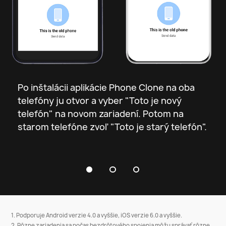
1
2
Otvor aplikáciu "Phone Clone" a vyber 
starý a nový telefón.
Po inštalácii aplikácie Phone Clone na oba
Starým telefónom naskenuj QR kód, ktorý sa
telefóny ju otvor a vyber "Toto je nový
objaví na novom zariadení a vytvor spojenie.
telefón" na novom zariadení. Potom na
starom telefóne zvoľ "Toto je starý telefón".
1. Podporuje Android verzie 4.0 a vyššie, iOS verzie 6.0 a vyššie.
2. Rôzne zariadenia sa počas bezdrôtového spojenia môžu správať rôzne.