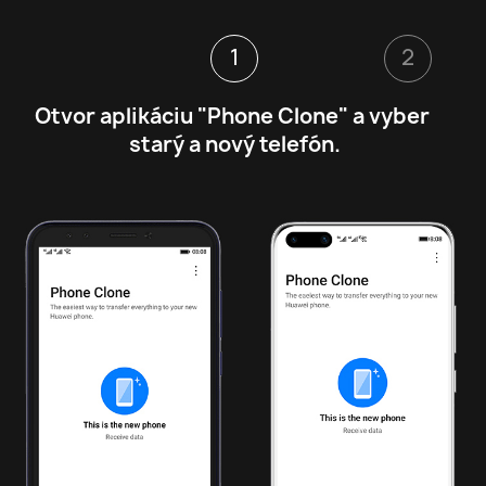
1
2
Naskenuj QR kód a vytvor