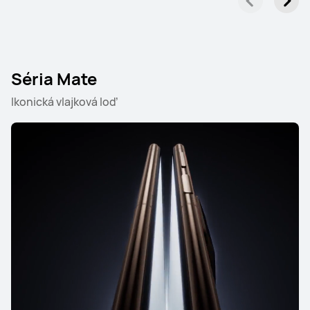
Séria Mate
Ikonická vlajková loď