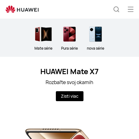
Telefóny
Otv
Hľadani
me
Clo
Mate série
Pura série
nova série
HUAWEI Mate X7
Rozbaľte svoj okamih
Zisti viac