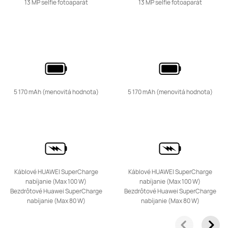
13 MP selfie fotoaparát
13 MP selfie fotoaparát
5 170 mAh (menovitá hodnota)
5 170 mAh (menovitá hodnota)
Káblové HUAWEI SuperCharge
Káblové HUAWEI SuperCharge
nabíjanie
(Max 100 W)
nabíjanie
(Max 100 W)
Bezdrôtové Huawei SuperCharge
Bezdrôtové Huawei SuperCharge
nabíjanie
(Max 80 W)
nabíjanie
(Max 80 W)