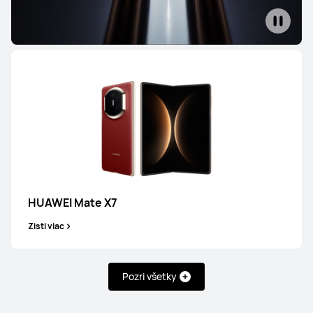
HUAWEI Mate X7
Zisti viac
Pozri všetky