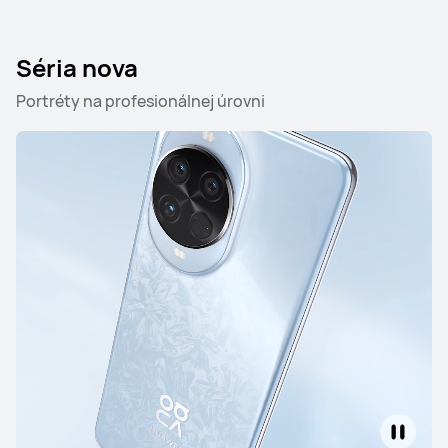
Séria Mate
Séria nova
Portréty na profesionálnej úrovni
HUAWEI Mate X7
Zisti viac
Séria Pura