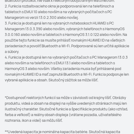
Bluetooth protokol, nie však k niektorým obojstranným wattmetrom.
2. Funkcia rozbaľovacieho okna je podporovaná len na telefónoch a
tabletoch s EMUI 10 alebo novším a na vybraných počítačoch s PC
Managerom vo verzii 13.0.2.300 alebo novšej.
3. Funkcia je dostupná len na vybraných notebookoch HUAWEI s PC
Managerom 13.0.3.390 alebo novším, vybraných telefónoch s HarmonyOS
3.0.0.160 alebo novším a tabletoch s HarmonyOS 3.1.0.122 alebo novším. Na
použitie tejto funkcie sa musíte prihlásiť rovnakým HUAWEI ID na všetkých
zariadeniach a povoliť Bluetooth a Wi-Fi. Podporované sú len určité aplikácie
a súbory.
4. Funkcia je dostupná len na vybraných počítačoch s PC Managerom 13.0.3
alebo novším a na telefónoch s EMUI 13.1 alebo novším a tabletoch s
HarmonyOS 3 alebo novším. Všetky zariadenia musia byť prihlásené pod
rovnakým HUAWEI ID a mať zapnuté Bluetooth a Wi-Fi. Funkcia podporuje len
vybrané aplikácie a obsah. Skutočný zážitok sa môže líšiť.
*Dostupnosť niektorých funkcií sa môže v závislosti od krajiny líšiť. Obrázky
produktu, videá a obsah na displeji na vyššie uvedených stránkach majú len
ilustračný charakter. Skutočné funkcie a špecifikácie produktu (ako vzhľad,
farba a veľkosť) a reálny obsah displeja (vrátane pozadia, užívateľského
rozhrania, ikon a videí) sa môžu líšiť.
**Uvedená kapacita je nominálna kapacita batérie. Skutočná kapacita