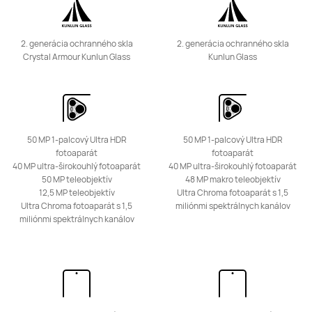
2. generácia ochranného skla
2. generácia ochranného skla
Crystal Armour Kunlun Glass
Kunlun Glass
50 MP 1-palcový Ultra HDR
50 MP 1-palcový Ultra HDR
fotoaparát
fotoaparát
40 MP ultra-širokouhlý fotoaparát
40 MP ultra-širokouhlý fotoaparát
50 MP teleobjektív
48 MP makro teleobjektív
12,5 MP teleobjektív
Ultra Chroma fotoaparát s 1,5
Ultra Chroma fotoaparát s 1,5
miliónmi spektrálnych kanálov
miliónmi spektrálnych kanálov