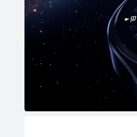
WATCH FIT séri
NOVÝ
HUAWEI WATCH FI