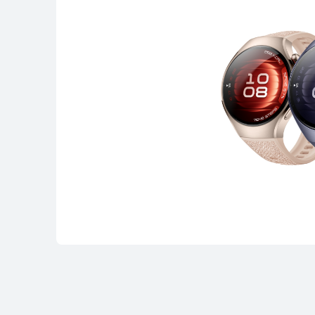
Zisti viac
HUAWEI WATCH FI
Zisti viac