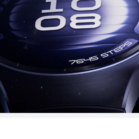
a
T 5 Pro
HUAW