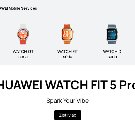
WEI Mobile Services
TCH séria
WATCH GT séria
WATCH F
WATCH GT
WATCH FIT
WATCH D
séria
séria
séria
 séria
HUAWEI WATCH FIT 5 Pr
Spark Your Vibe
Zisti viac