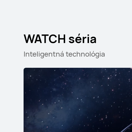
Zisti viac
WATCH séria
Inteligentná technológia
HUAWEI WATCH GT 5 Pro
Zisti viac