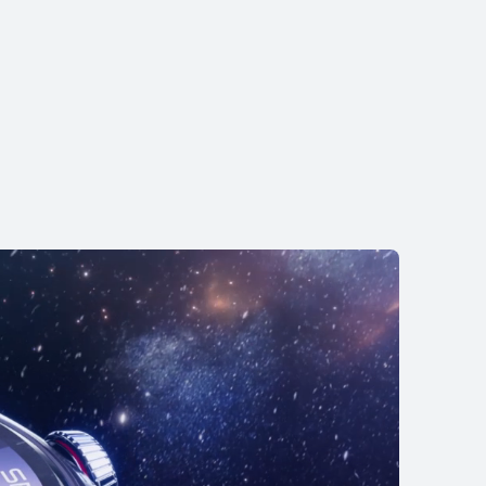
Zisti viac
HUAWEI WATCH GT 4
Zisti viac
Kúpiť