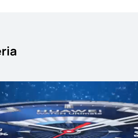
ria
HUAWEI WA
Zisti viac