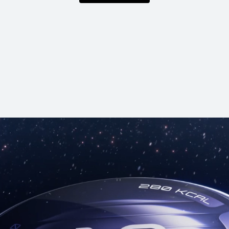
HUAWEI WATCH GT 5
Zisti viac