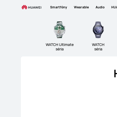
wearables
Smartfóny
Wearable
Audio
HUA
WATCH Ultimate séria
WA
WATCH Ultimate
WATCH
séria
séria
WATCH Ultimate