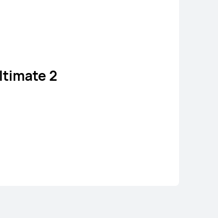
timate 2
EI WATCH GT 6