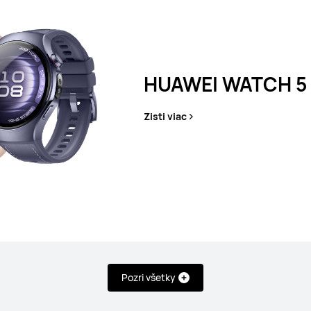
HUAWEI WATCH 5
Zisti viac
T 4 Pro
HUAW
Pozri všetky