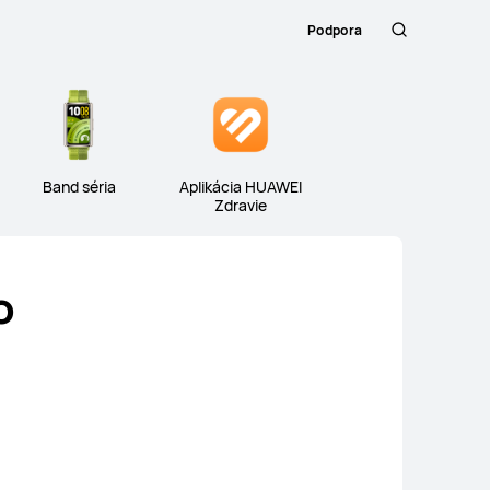
Podpora
Hľadanie
Close
IT séria
WATCH D séria
Band séria
Band séria
Aplikácia HUAWEI
Zdravie
o