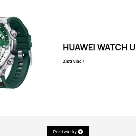
HUAWEI WATCH Ul
Zisti viac
T 6 Pro
HUAW
Pozri všetky