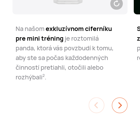
Na našom
exkluzívnom ciferníku
S
pre mini tréning
je roztomilá
z
panda, ktorá vás povzbudí k tomu,
p
aby ste sa počas každodenných
r
činností pretiahli, otočili alebo
rozhýbali⁠
.
2