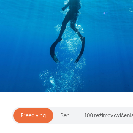
Freediving
Beh
100 režimov cvičeni