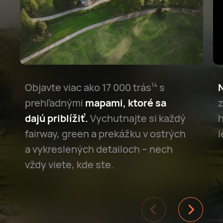
Objavte viac ako 17 000 trás⁠
s
N
14
prehľadnými
mapami, ktoré sa
z
dajú priblížiť.
Vychutnajte si každý
h
fairway, green a prekážku v ostrých
l
a vykreslených detailoch – nech
vždy viete, kde ste.