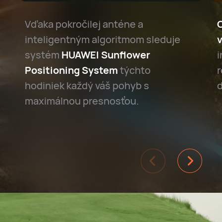
Vďaka pokročilej anténe a
inteligentným algoritmom sleduje
v
systém
HUAWEI Sunflower
Positioning System
týchto
r
hodiniek každý váš pohyb s
d
maximálnou presnosťou.