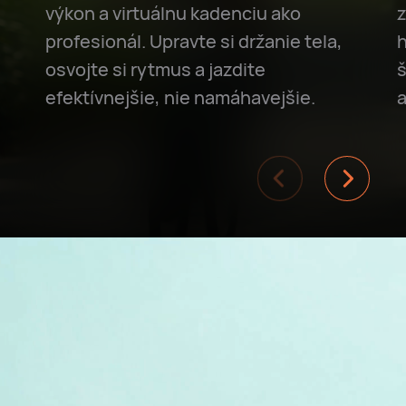
výkon a virtuálnu kadenciu ako
z
profesionál. Upravte si držanie tela,
osvojte si rytmus a jazdite
š
efektívnejšie, nie namáhavejšie.
a