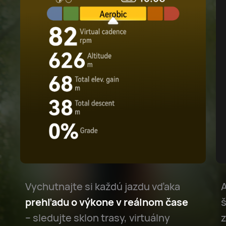
Vychutnajte si každú jazdu vďaka
prehľadu o výkone v reálnom čase
š
– sledujte sklon trasy, virtuálny
z