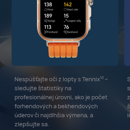
Nespúšťajte oči z lopty s Tennix⁠
–
S
10
sledujte štatistiky na
s
profesionálnej úrovni, ako je počet
z
forhendových a bekhendových
š
úderov či najdlhšia výmena, a
i
zlepšujte sa.