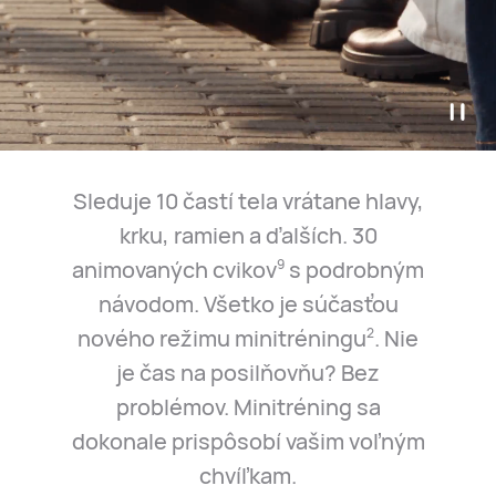
Sleduje 10 častí tela vrátane hlavy,
krku, ramien a ďalších. 30
animovaných cvikov
s podrobným
9
návodom. Všetko je súčasťou
nového režimu minitréningu
. Nie
2
je čas na posilňovňu? Bez
problémov. Minitréning sa
dokonale prispôsobí vašim voľným
chvíľkam.