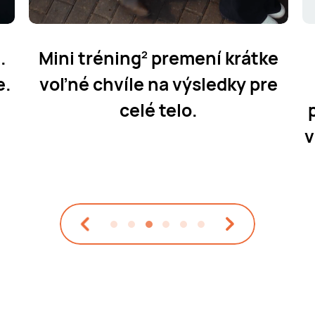
.
Mini tréning
premení krátke
2
e.
voľné chvíle na výsledky pre
celé telo.
v