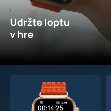
Loptové hry
Udržte loptu
v hre