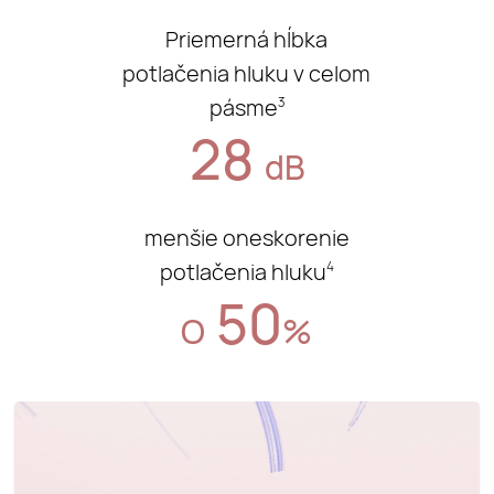
Priemerná hĺbka
potlačenia hluku v celom
pásme
3
28
dB
menšie oneskorenie
potlačenia hluku
4
50
O
%