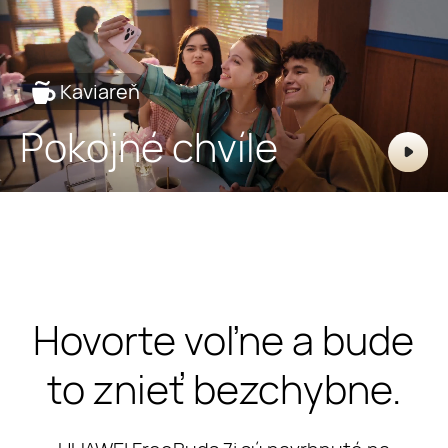
Kaviareň
Pokojné chvíle
Hovorte voľne a bude
to znieť bezchybne.