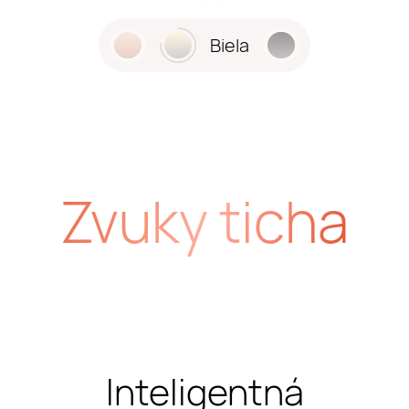
Ružová
Biela
Čierna
Zvuky ticha
Inteligentná