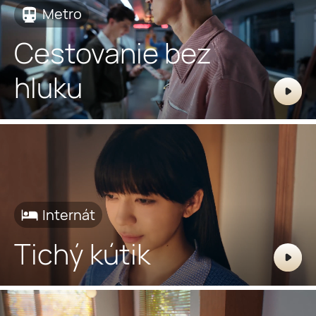
Metro
Cestovanie bez
hluku
Internát
Tichý kútik