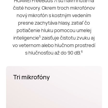
HUAWEI FreeBuds 7i sú navrhnuté na
čisté hovory. Okrem troch mikrofónov
nový mikrofón s kostným vedením
presne zachytáva hlasy, zatiaľ čo
potlačenie hluku pomocou umelej
inteligencie
zaisťuje čistotu zvuku aj
5
vo veternom alebo hlučnom prostredí
s hlučnosťou až do 90 dB.
6
Tri mikrofóny