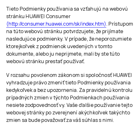
Tieto Podmienky používania sa vzťahujú na webovú
stránku HUAWEI Consumer
(http://consumer.huawei.com/sk/index.htm)
. Prístupom
na túto webovú stránku potvrdzujete, že prijímate
nasledujúce podmienky. V prípade, že neporozumiete
ktorejkoľvek z podmienok uvedených v tomto
dokumente, alebo ju neprijmete, mali by ste túto
webovú stránku prestať používať.
V rozsahu povolenom zákonom si spoločnosť HUAWEI
vyhradzuje právo zmeniť tieto Podmienky používania
kedykoľvek a bez upozornenia. Za pravidelnú kontrolu
prípadných zmien v týchto Podmienkach používania
nesiete zodpovednosť vy. Vaše ďalšie používanie tejto
webovej stránky po zverejnení akýchkoľvek takýchto
zmien sa bude považovať za váš súhlas s nimi.