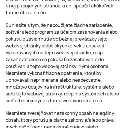
k nej pripojených stránok, a ani spúšťať akúkoľvek
formu útoku na ňu.
Súhlasíte s tým, že nepoužijete žiadne zariadenie,
softvér alebo program za účelom zasahovania alebo
pokusu o zasiahnutie do bežnej prevádzky tejto
webovej stránky alebo akýchkoľvek transakcií
vykonávaných na tejto webovej stránke, resp.
zasahovať alebo sa pokúšať o zasahovanie do
používania tejto webovej stránky inými osobami.
Nesmiete vykonať žiadne opatrenia, ktoré by
uchovávali neprimerané alebo neadekvátne
množstvo údajov na infraštruktúre, systéme alebo
sieti tejto webovej stránky, resp. na systémoch alebo
sieťach spojených s touto webovou stránkou.
Nesmiete zverejňovať nezákonný obsah nelegálny
obsah, ktorý porušuje platné zákony a/alebo práva
iných osôb (napr. nenávistné prejavy alebo