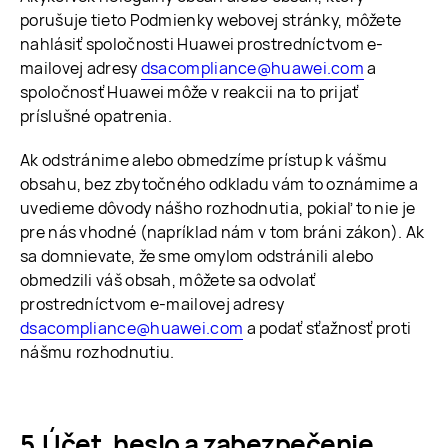
porušuje tieto Podmienky webovej stránky, môžete
nahlásiť spoločnosti Huawei prostredníctvom e-
mailovej adresy
dsacompliance@huawei.com
a
spoločnosť Huawei môže v reakcii na to prijať
príslušné opatrenia.
Ak odstránime alebo obmedzíme prístup k vášmu
obsahu, bez zbytočného odkladu vám to oznámime a
uvedieme dôvody nášho rozhodnutia, pokiaľ to nie je
pre nás vhodné (napríklad nám v tom bráni zákon). Ak
sa domnievate, že sme omylom odstránili alebo
obmedzili váš obsah, môžete sa odvolať
prostredníctvom e-mailovej adresy
dsacompliance@huawei.com
a podať sťažnosť proti
nášmu rozhodnutiu.
Účet, heslo a zabezpečenie