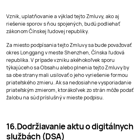
Vznik, uplatňovanie a výklad tejto Zmluvy, ako aj
riešenie sporov s ňou spojených, budú podliehať
zákonom Čínskej ľudovej republiky.
Za miesto podpísania tejto Zmluvy sa bude považovať
okres Longgang v meste Shenzhen, Čínska ľudová
republika. V prípade vzniku akéhokoľvek sporu
týkajúceho sa Obsahu alebo plnenia tejto Zmluvy by
sa obe strany mali usilovať o jeho vyriešenie formou
priateľského zmieru. Ak sa nedosiahne vysporiadanie
priateľským zmierom, ktorákoľvek zo strán môže podať
žalobu na súd príslušný v mieste podpisu.
Dodržiavanie aktu o digitálnych
službách (DSA)