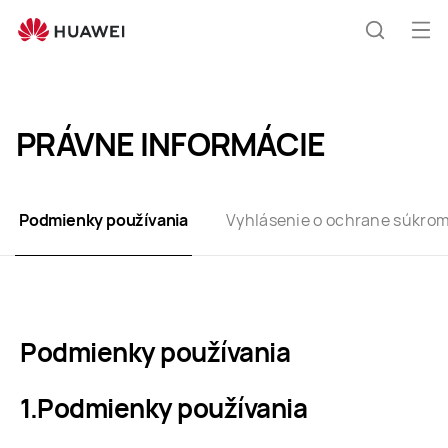
Terms
of
Otv
Hľadani
Use
me
Clo
PRÁVNE INFORMÁCIE
Podmienky používania
Vyhlásenie o ochrane súkrom
Podmienky používania
Podmienky používania