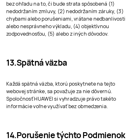
bez ohľadu na to, či bude strata spôsobená (1)
nedodržaním zmluvy, (2) nedodržaním záruky, (3)
chybami alebo porušeniami, vrátane nedbanlivosti
alebo nesprávneho výkladu, (4) objektívnou
zodpovednosťou, (5) alebo z iných dôvodov.
Spätná väzba
Každá spätná väzba, ktorú poskytnete na tejto
webovej stránke, sa považuje za nie dôvernú.
Spoločnosť HUAWEI si vyhradzuje právo takéto
informácie voľne využívať bez obmedzenia.
Porušenie týchto Podmienok