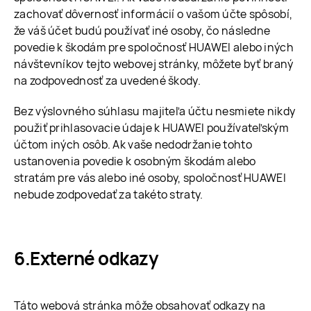
zachovať dôvernosť informácií o vašom účte spôsobí,
že váš účet budú používať iné osoby, čo následne
povedie k škodám pre spoločnosť HUAWEI alebo iných
návštevníkov tejto webovej stránky, môžete byť braný
na zodpovednosť za uvedené škody.
Bez výslovného súhlasu majiteľa účtu nesmiete nikdy
použiť prihlasovacie údaje k HUAWEI používateľským
účtom iných osôb. Ak vaše nedodržanie tohto
ustanovenia povedie k osobným škodám alebo
stratám pre vás alebo iné osoby, spoločnosť HUAWEI
nebude zodpovedať za takéto straty.
Externé odkazy
Táto webová stránka môže obsahovať odkazy na