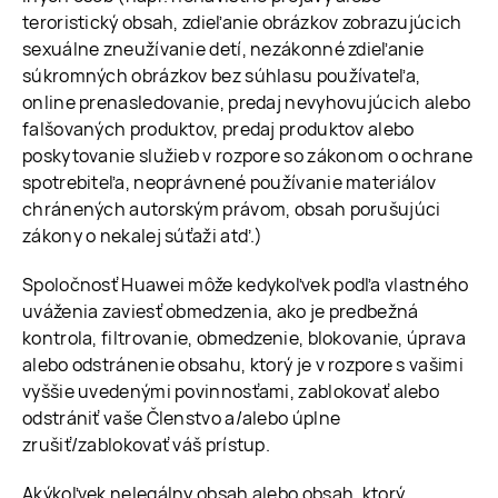
teroristický obsah, zdieľanie obrázkov zobrazujúcich
sexuálne zneužívanie detí, nezákonné zdieľanie
súkromných obrázkov bez súhlasu používateľa,
online prenasledovanie, predaj nevyhovujúcich alebo
falšovaných produktov, predaj produktov alebo
poskytovanie služieb v rozpore so zákonom o ochrane
spotrebiteľa, neoprávnené používanie materiálov
chránených autorským právom, obsah porušujúci
zákony o nekalej súťaži atď.)
Spoločnosť Huawei môže kedykoľvek podľa vlastného
uváženia zaviesť obmedzenia, ako je predbežná
kontrola, filtrovanie, obmedzenie, blokovanie, úprava
alebo odstránenie obsahu, ktorý je v rozpore s vašimi
vyššie uvedenými povinnosťami, zablokovať alebo
odstrániť vaše Členstvo a/alebo úplne
zrušiť/zablokovať váš prístup.
Akýkoľvek nelegálny obsah alebo obsah, ktorý