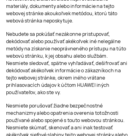
materiály, dokumenty alebo informácie na tejto
webovej stránke akoukoľvek metódou, ktorú táto
webová stránka neposkytuje.
Nebudete sa pokúšať nezákonne pristupovať,
dekódovať alebo používať akékoľvek iné nelegálne
metódy na získanie neoprávneného prístupu na túto
webovú stránku, k jej obsahu alebo službám.
Nesmiete sledovať, spätne vyhľadávať, dešifrovať ani
dekódovať akékoľvek informácie o zákazníkoch na
tejto webovej stránke, okrem iného vrátane
prihlasovacích údajov k účtom HUAWEI iných
používateľov, ako ste vy.
Nesmiete porušovať žiadne bezpečnostné
mechanizmy alebo opatrenia overenia totožnosti
používané alebo spojené s touto webovou stránkou.
Nesmiete skúmať, skenovať a ani inak testovať
akékoľvek sieťové slabiny tejto webovej stránky alebo