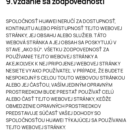
Vzdanie sa zodpovednosti
SPOLOČNOSŤ HUAWEI NERUČÍ ZA DOSTUPNOSŤ,
KONTINUITU ALEBO PRÍSTUPNOSŤ TEJTO WEBOVEJ
STRÁNKY, JEJ OBSAHU ALEBO SLUŽIEB. TÁTO
WEBOVÁ STRÁNKA A JEJ OBSAH SA POSKYTUJÚ V
STAVE „AKO SÚ“. VŠETKU ZODPOVEDNOSŤ ZA
POUŽÍVANIE TEJTO WEBOVEJ STRÁNKY A
AKEJKOĽVEK K NEJ PRIPOJENEJ WEBOVEJ STRÁNKY
NESIETE VY AKO POUŽÍVATEĽ. V PRÍPADE, ŽE BUDETE
NESPOKOJNÝ S CELOU TOUTO WEBOVOU STRÁNKOU
ALEBO JEJ ČASŤOU, VAŠÍM JEDINÝM OPRAVNÝM
PROSTRIEDKOM BUDE PRESTAŤ POUŽÍVAŤ CELÚ
ALEBO ČASŤ TEJTO WEBOVEJ STRÁNKY, KEĎŽE
OBMEDZENIE OPRAVNÝCH PROSTRIEDKOV
PREDSTAVUJE SÚČASŤ VAŠEJ DOHODY SO
SPOLOČNOSŤOU HUAWEI TÝKAJÚCEJ SA POUŽÍVANIA
TEJTO WEBOVEJ STRÁNKY.