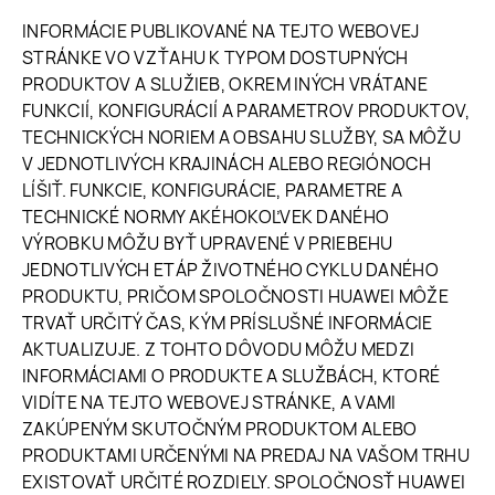
INFORMÁCIE PUBLIKOVANÉ NA TEJTO WEBOVEJ
STRÁNKE VO VZŤAHU K TYPOM DOSTUPNÝCH
PRODUKTOV A SLUŽIEB, OKREM INÝCH VRÁTANE
FUNKCIÍ, KONFIGURÁCIÍ A PARAMETROV PRODUKTOV,
TECHNICKÝCH NORIEM A OBSAHU SLUŽBY, SA MÔŽU
V JEDNOTLIVÝCH KRAJINÁCH ALEBO REGIÓNOCH
LÍŠIŤ. FUNKCIE, KONFIGURÁCIE, PARAMETRE A
TECHNICKÉ NORMY AKÉHOKOĽVEK DANÉHO
VÝROBKU MÔŽU BYŤ UPRAVENÉ V PRIEBEHU
JEDNOTLIVÝCH ETÁP ŽIVOTNÉHO CYKLU DANÉHO
PRODUKTU, PRIČOM SPOLOČNOSTI HUAWEI MÔŽE
TRVAŤ URČITÝ ČAS, KÝM PRÍSLUŠNÉ INFORMÁCIE
AKTUALIZUJE. Z TOHTO DÔVODU MÔŽU MEDZI
INFORMÁCIAMI O PRODUKTE A SLUŽBÁCH, KTORÉ
VIDÍTE NA TEJTO WEBOVEJ STRÁNKE, A VAMI
ZAKÚPENÝM SKUTOČNÝM PRODUKTOM ALEBO
PRODUKTAMI URČENÝMI NA PREDAJ NA VAŠOM TRHU
EXISTOVAŤ URČITÉ ROZDIELY. SPOLOČNOSŤ HUAWEI