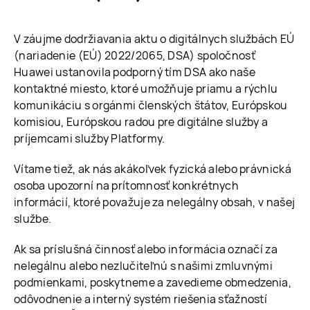
V záujme dodržiavania aktu o digitálnych službách EÚ
(nariadenie (EÚ) 2022/2065, DSA) spoločnosť
Huawei ustanovila podporný tím DSA ako naše
kontaktné miesto, ktoré umožňuje priamu a rýchlu
komunikáciu s orgánmi členských štátov, Európskou
komisiou, Európskou radou pre digitálne služby a
príjemcami služby Platformy.
Vítame tiež, ak nás akákoľvek fyzická alebo právnická
osoba upozorní na prítomnosť konkrétnych
informácií, ktoré považuje za nelegálny obsah, v našej
službe.
Ak sa príslušná činnosť alebo informácia označí za
nelegálnu alebo nezlučiteľnú s našimi zmluvnými
podmienkami, poskytneme a zavedieme obmedzenia,
odôvodnenie a interný systém riešenia sťažností