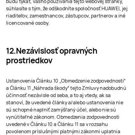
budú týkať, vášho používania tejto webovej stránky,
súhlasíte s tým, že odškodníte spoločnosť HUAWEI, jej
riaditeľov, zamestnancov, zástupcov, partnerov a iné
licencované osoby.
Nezávislosť opravných
prostriedkov
Ustanovenia Článku 10 „Obmedzenie zodpovednosti“
a Článku 11 „Náhrada škody“ tejto Zmluvy nadobudnú
účinnosť nezávisle od seba, a to aj vtedy, ak sa
stanoví, že uvedené články a/alebo ustanovenia nie
sú schopné naplniť zamýšľaný účel, alebo nie sú
vynútiteľné zákonom. Obmedzenia zodpovednosti
uvedené v Článku 10 a Článku 11 sa v rozsahu
povolenom príslušnými platnými zákonmi uplatnia