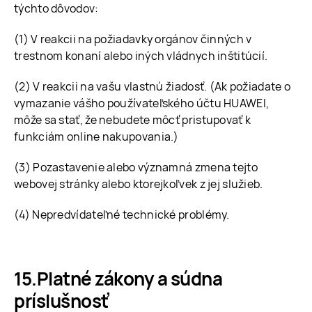
týchto dôvodov:
(1) V reakcii na požiadavky orgánov činných v
trestnom konaní alebo iných vládnych inštitúcií.
(2) V reakcii na vašu vlastnú žiadosť. (Ak požiadate o
vymazanie vášho používateľského účtu HUAWEI,
môže sa stať, že nebudete môcť pristupovať k
funkciám online nakupovania.)
(3) Pozastavenie alebo významná zmena tejto
webovej stránky alebo ktorejkoľvek z jej služieb.
(4) Nepredvídateľné technické problémy.
Platné zákony a súdna
príslušnosť