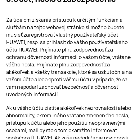
Za účelom získania prístupu k určitým funkciám a
službám na tejto webovej stránke si možno budete
musieť zaregistrovať vlastný používateľský účet
HUAWEI, resp. sa prihlásiť do vášho používateľského
účtu HUAWEI. Prijímate plnú zodpovednosť za
ochranu dôvernosti informácií o vašom účte, vrátane
vášho hesla. Prijímate plnú zodpovednosť za
akékoľvek a všetky transakcie, ktoré sa uskutočnia na
vašom účte alebo oproti vášmu účtu v prípade, že sa
vám nepodarí zachovať bezpečnosť a dôvernosť
uvedených informácií.
Ak u vášho účtu zistíte akékoľvek nezrovnalosti alebo
abnormality, okrem iného vrátane zmeneného hesla,
prístupu k účtu alebo jeho použitiu neoprávnenými
osobami, mali by ste o tom okamžite informovať
spoločnosť HUAWEI. Ak vaše nedodržanie povinnosti