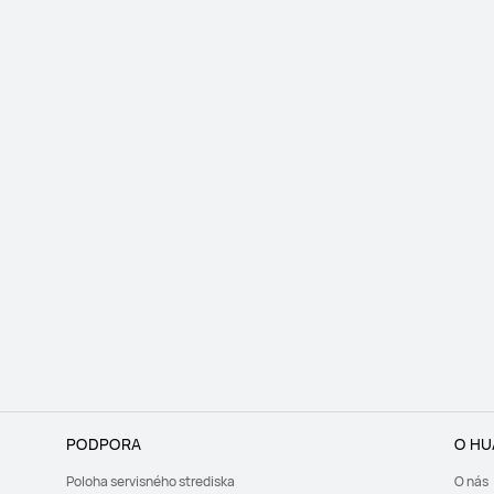
PODPORA
O HU
Poloha servisného strediska
O nás