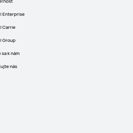
eľnosť
 Enterprise
 Carrie
 Group
e sa k nám
ujte nás