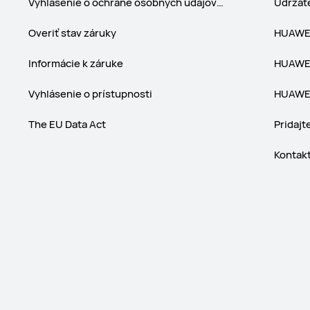
Vyhlásenie o ochrane osobných údajov pre službu
Udržat
Overiť stav záruky
HUAWEI
Informácie k záruke
HUAWEI
Vyhlásenie o prístupnosti
HUAWEI
The EU Data Act
Pridajt
Kontakt