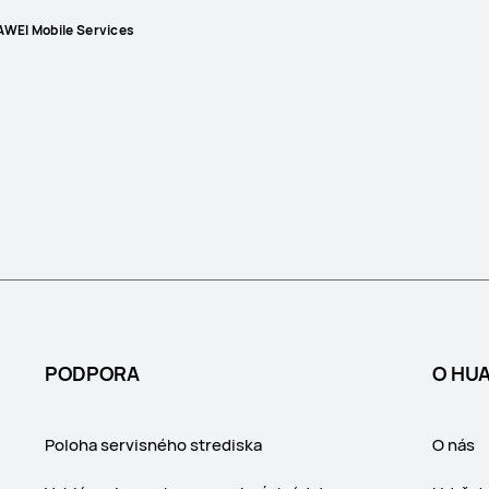
WEI Mobile Services
PODPORA
O HU
Poloha servisného strediska
O nás