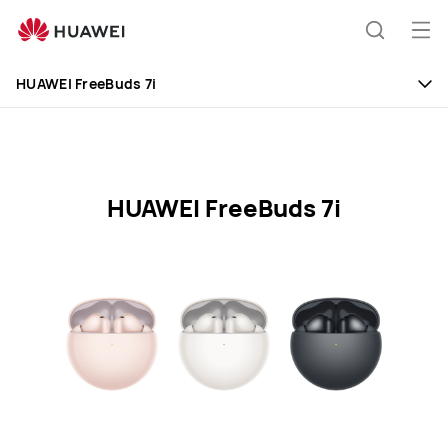
HUAWEI
FreeBuds
Otv
Hľadani
7i
me
Clo
Specification
HUAWEI FreeBuds 7i
HUAWEI FreeBuds 7i