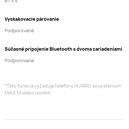
BT 5.4
Vyskakovacie párovanie
Podporované
Súčasné pripojenie Bluetooth s dvoma zariadeniami
Podporované
*Táto funkcia vyžaduje telefóny HUAWEI so systémom
EMUI 10 alebo novším.