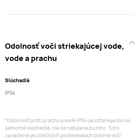
Odolnosť voči striekajúcej vode,
vode a prachu
Slúchadlá
IP54
*Odolnosť proti prachu a vode IP54 sa vzťahuje iba na
samotné slúchadlá, nie na nabíjacie puzdro. Toto
zariadenie je v bežných podmienkach odolné voči