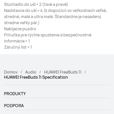
Slúchadlo do uší × 2 (ľavé a pravé)
Nadstavce do uší × 4 (k dispozícii vo veľkostiach veľké,
stredné, malé a ultra malé. Štandardne je nasadený
stredne veľký pár.)
Nabíjacie puzdro
Príručka pre rýchle spustenie a bezpečnostné
informácie × 1
Záručný list × 1
Domov
Audio
HUAWEI FreeBuds 7i
HUAWEI FreeBuds 7i Specification
PRODUKTY
PODPORA