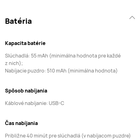
Batéria
Kapacita batérie
Slúchadlá: 55 mAh (minimálna hodnota pre každé
z nich);
Nabíjacie puzdro: 510 mAh (minimálna hodnota)
Spôsob nabíjania
Káblové nabíjanie: USB-C
Čas nabíjania
Približne 40 minút pre slúchadlá (v nabíjacom puzdre)