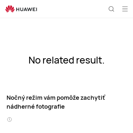
Otv
Hľadani
me
No related result.
Nočný režim vám pomôže zachytiť
nádherné fotografie