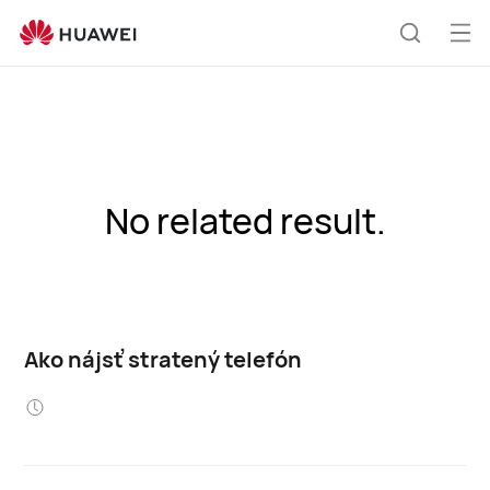
Otv
Hľadani
me
No related result.
Ako nájsť stratený telefón