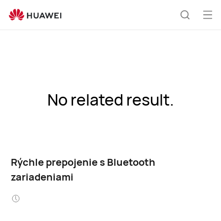
Otv
Hľadani
me
No related result.
Rýchle prepojenie s Bluetooth
zariadeniami