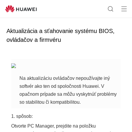
Ot
H
vor
ľ
iť
a
Aktualizácia a sťahovanie systému BIOS,
me
d
ovládačov a firmvéru
nu
a
n
i
e
Na aktualizáciu ovládačov nepoužívajte iný
softvér ako ten od spoločnosti Huawei. V
opačnom prípade sa môžu vyskytnúť problémy
so stabilitou či kompatibilitou.
1. spôsob:
Otvorte PC Manager, prejdite na položku