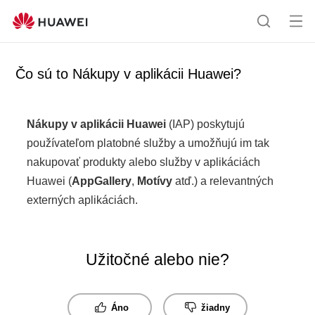
Ot
H
vor
ľ
iť
a
Čo sú to Nákupy v aplikácii Huawei?
me
d
nu
a
n
Nákupy v aplikácii Huawei
(IAP) poskytujú
i
používateľom platobné služby a umožňujú im tak
e
nakupovať produkty alebo služby v aplikáciách
Huawei (
AppGallery
,
Motívy
atď.) a relevantných
externých aplikáciách.
Užitočné alebo nie?
Áno
žiadny