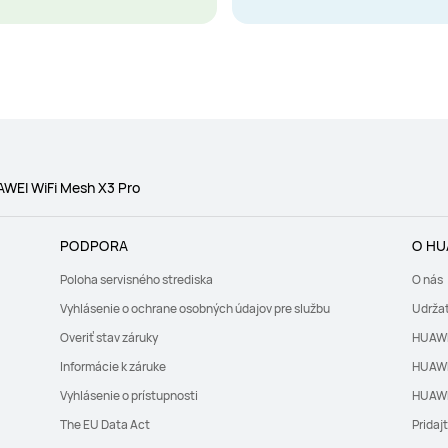
WEI WiFi Mesh X3 Pro
PODPORA
O HU
Poloha servisného strediska
O nás
Vyhlásenie o ochrane osobných údajov pre službu
Udrža
Overiť stav záruky
HUAWE
Informácie k záruke
HUAWE
Vyhlásenie o prístupnosti
HUAWE
The EU Data Act
Pridaj