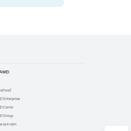
AWEI
teľnosť
I Enterprise
I Carrie
I Group
te sa k nám