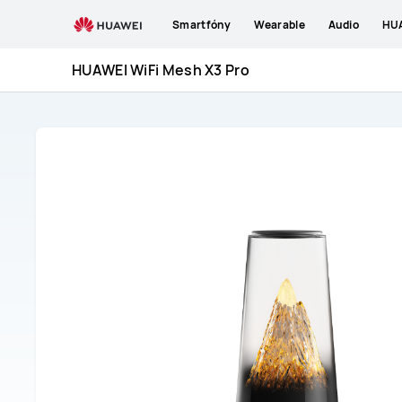
HUAWEI
Smartfóny
Wearable
Audio
HUA
WiFi
Mesh
HUAWEI WiFi Mesh X3 Pro
X3
Pro