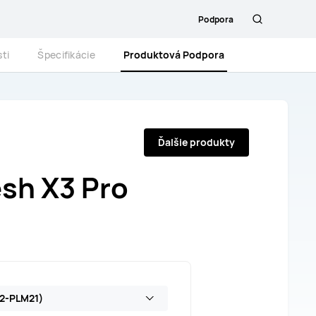
Podpora
Hľadanie
ti
Špecifikácie
Produktová Podpora
Ďalšie produkty
sh X3 Pro
A2-PLM21)