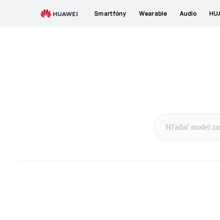
sparepart-
Smartfóny
Wearable
Audio
HUA
price