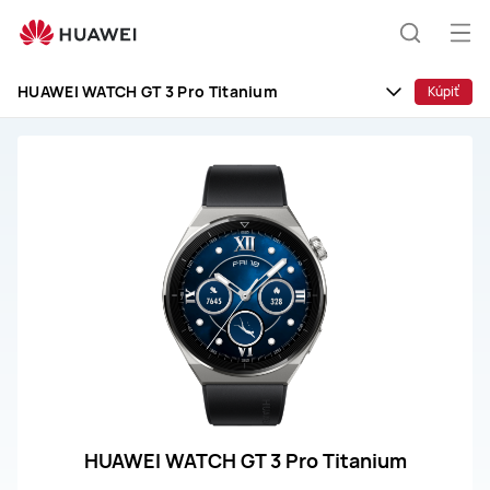
HUAWEI
WATCH
Otv
Hľadani
GT
me
3
HUAWEI WATCH GT 3 Pro Titanium
Kúpiť
Pro
Titanium
HUAWEI WATCH GT 3 Pro Titanium