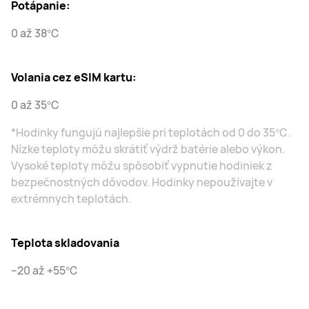
Potápanie:
0 až 38℃
Volania cez eSIM kartu:
0 až 35℃
*Hodinky fungujú najlepšie pri teplotách od 0 do 35℃.
Nízke teploty môžu skrátiť výdrž batérie alebo výkon.
Vysoké teploty môžu spôsobiť vypnutie hodiniek z
bezpečnostných dôvodov. Hodinky nepoužívajte v
extrémnych teplotách.
Teplota skladovania
–20 až +55℃