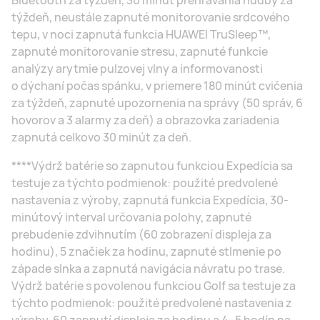
týždeň, neustále zapnuté monitorovanie srdcového
tepu, v noci zapnutá funkcia HUAWEI TruSleep™,
zapnuté monitorovanie stresu, zapnuté funkcie
analýzy arytmie pulzovej vlny a informovanosti
o dýchaní počas spánku, v priemere 180 minút cvičenia
za týždeň, zapnuté upozornenia na správy (50 správ, 6
hovorov a 3 alarmy za deň) a obrazovka zariadenia
zapnutá celkovo 30 minút za deň.
****Výdrž batérie so zapnutou funkciou Expedícia sa
testuje za týchto podmienok: použité predvolené
nastavenia z výroby, zapnutá funkcia Expedícia, 30-
minútový interval určovania polohy, zapnuté
prebudenie zdvihnutím (60 zobrazení displeja za
hodinu), 5 značiek za hodinu, zapnuté stlmenie po
západe slnka a zapnutá navigácia návratu po trase.
Výdrž batérie s povolenou funkciou Golf sa testuje za
týchto podmienok: použité predvolené nastavenia z
výroby, 60 zapnutí displeja za hodinu a 4–5 hodín na