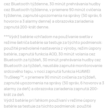
cez Bluetooth týždenne, 30 minút prehrávania hudby
cez Bluetooth týždenne, v priemere 90 minút cvičenia
týždenne, zapnuté upozornenia na správy (50 správ, 6
hovorov a 3 alarmy denne) a obrazovka zariadenia
zapnutá 200-krát denne.
***Výdrž batérie vzhľadom na používanie svetla v
režime šetriča batérie sa testuje za týchto podmienok:
použité predvolené nastavenia z výroby, režim úspory
batérie, zapnutá funkcia AOD, 30 minút volania cez
Bluetooth za týždeň, 30 minút prehrávania hudby cez
Bluetooth za týždeň, neustále zapnuté monitorovanie
srdcového tepu, v noci zapnutá funkcia HUAWEI
TruSleep™, v priemere 90 minút cvičenia za týždeň,
zapnuté upozornenia na správy (50 správ, 6 hovorov a 3
alarmy za deň) a obrazovka zariadenia zapnutá 200-
krát za deň.
Výdrž batérie pri ľahkom používaní v režime úspory
batérie sa testuje za týchto podmienok: použité