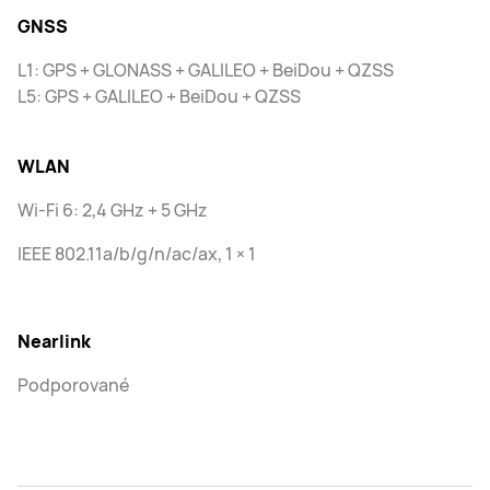
GNSS
L1: GPS + GLONASS + GALILEO + BeiDou + QZSS
L5: GPS + GALILEO + BeiDou + QZSS
WLAN
Wi-Fi 6: 2,4 GHz + 5 GHz
IEEE 802.11a/b/g/n/ac/ax, 1 × 1
Nearlink
Podporované