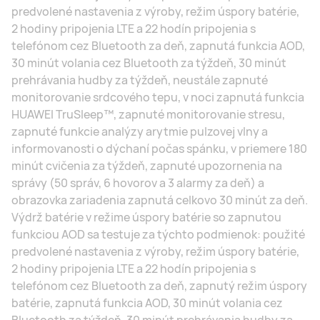
predvolené nastavenia z výroby, režim úspory batérie,
2 hodiny pripojenia LTE a 22 hodín pripojenia s
telefónom cez Bluetooth za deň, zapnutá funkcia AOD,
30 minút volania cez Bluetooth za týždeň, 30 minút
prehrávania hudby za týždeň, neustále zapnuté
monitorovanie srdcového tepu, v noci zapnutá funkcia
HUAWEI TruSleep™, zapnuté monitorovanie stresu,
zapnuté funkcie analýzy arytmie pulzovej vlny a
informovanosti o dýchaní počas spánku, v priemere 180
minút cvičenia za týždeň, zapnuté upozornenia na
správy (50 správ, 6 hovorov a 3 alarmy za deň) a
obrazovka zariadenia zapnutá celkovo 30 minút za deň.
Výdrž batérie v režime úspory batérie so zapnutou
funkciou AOD sa testuje za týchto podmienok: použité
predvolené nastavenia z výroby, režim úspory batérie,
2 hodiny pripojenia LTE a 22 hodín pripojenia s
telefónom cez Bluetooth za deň, zapnutý režim úspory
batérie, zapnutá funkcia AOD, 30 minút volania cez
Bluetooth za týždeň, 30 minút prehrávania hudby za