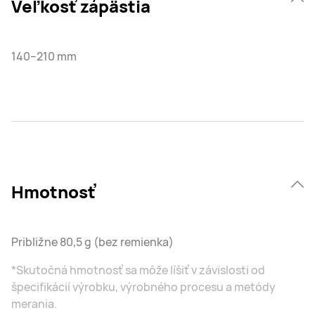
Veľkosť zápästia
140–210 mm
Hmotnosť
Približne 80,5 g (bez remienka)
*Skutočná hmotnosť sa môže líšiť v závislosti od
špecifikácií výrobku, výrobného procesu a metódy
merania.