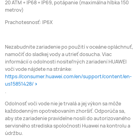
20 ATM + IP68 + IP69, potápanie (maximálna hĺbka 150
metrov)
Prachotesnosť: IP6X
Nezabudnite zariadenie po použití v oceáne opláchnuť,
namočiť do sladkej vody a utrieť dosucha. Viac
informácií o odolnosti nositeľných zariadení HUAWEI
voči vode nájdete na stránke:
https://consumer.huawei.com/en/support/content/en-
us15851428/
.
Odolnosť voči vode nie je trvalá a jej výkon sa môže
každodenným opotrebovaním zhoršiť. Odporúča sa,
aby ste zariadenie pravidelne nosili do autorizovaného
servisného strediska spoločnosti Huawei na kontrolu a
údržbu.