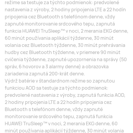
režime sa testuje za týchto podmienok: predvolené
nastavenia z výroby, 2 hodiny pripojenia LTE a 22 hodín
pripojenia cez Bluetooth s telefónom denne, vždy
zapnuté monitorovanie srdcového tepu, zapnutá
funkcia HUAWEI TruSleep™ v noci, 2 merania EKG denne,
60 minút používania aplikácií týždenne, 30 minút
volania cez Bluetooth týždenne, 30 minút prehrávania
hudby cez Bluetooth týždenne, v priemere 90 minút
cvičenia týždenne, zapnuté upozornenia na správy (50
správ, 6 hovorov a 3 alarmy denne) a obrazovka
zariadenia zapnutá 200-krát denne.
Výdrž batérie v štandardnom režime so zapnutou
funkciou AOD sa testuje za týchto podmienok:
predvolené nastavenia z výroby, zapnutá funkcia AOD,
2 hodiny pripojenia LTE a 22 hodín pripojenia cez
Bluetooth s telefónom denne, vždy zapnuté
monitorovanie srdcového tepu, zapnutá funkcia
HUAWEI TruSleep™ v noci, 2 merania EKG denne, 60
minút používania aplikácií týždenne, 30 minút volania