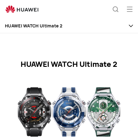
HUAWEI
WATCH
Otv
Hľadani
Ultimate
me
Clo
2
HUAWEI WATCH Ultimate 2
Specification
HUAWEI WATCH Ultimate 2