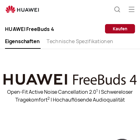
HUAWEI
FreeBuds
Me
Suche
4
öff
HUAWEI FreeBuds 4
Kaufen
Eigenschaften
Technische Spezifikationen
1
Open-Fit Active Noise Cancellation 2.0
| Schwereloser
2
Tragekomfort
| Hochauflösende Audioqualität