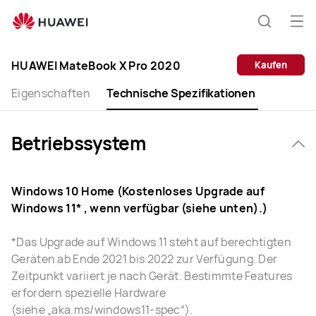
HUAWEI
MateBook
Me
Suche
X
öff
Pro
HUAWEI MateBook X Pro 2020
Kaufen
Specification
Eigenschaften
Technische Spezifikationen
Betriebssystem
Windows 10 Home (Kostenloses Upgrade auf
Windows 11* , wenn verfügbar (siehe unten).)
*Das Upgrade auf Windows 11 steht auf berechtigten
Geräten ab Ende 2021 bis 2022 zur Verfügung. Der
Zeitpunkt variiert je nach Gerät. Bestimmte Features
erfordern spezielle Hardware
(siehe „aka.ms/windows11-spec“).