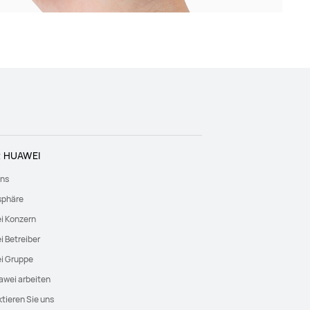
 HUAWEI
uns
sphäre
i Konzern
 Betreiber
i Gruppe
awei arbeiten
tieren Sie uns