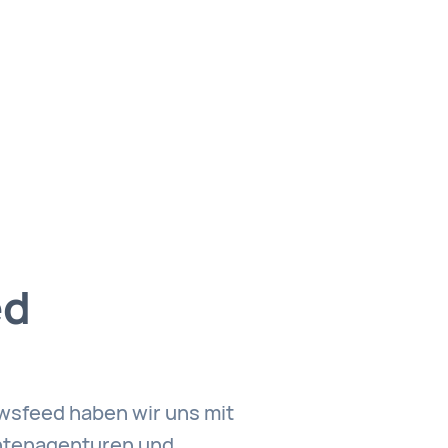
ed
sfeed haben wir uns mit
htenagenturen und