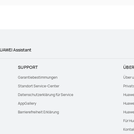
UAWEI Assistant
SUPPORT
ÜBER
Garantiebestimmungen
Über 
Standort Service-Center
Privat
Datenschutzerklärung für Service
Huawe
AppGallery
Huawei
Barrierefreiheit Erklärung
Huawe
Für Hu
Kontak