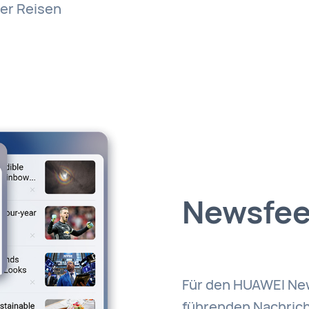
der Reisen
Newsfe
Für den HUAWEI New
führenden Nachric