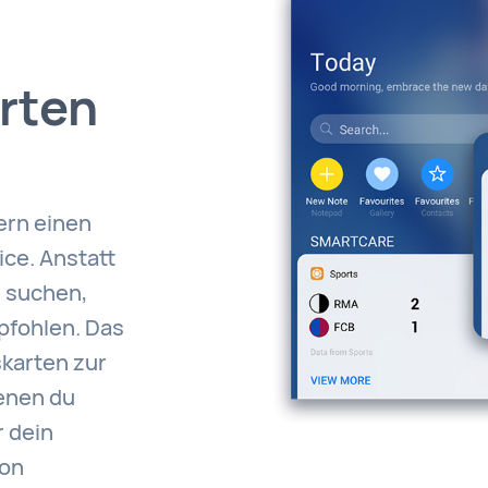
rten
ern einen
ice. Anstatt
u suchen,
pfohlen. Das
skarten zur
denen du
 dein
von