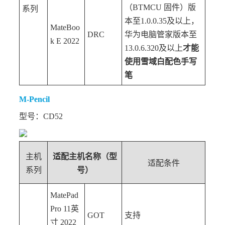
（BTMCU 固件）版
系列
本至1.0.0.35及以上，
MateBoo
DRC
华为电脑管家版本至
k E 2022
13.0.6.320及以上
才能
使用雪域白配色手写
笔
M-Pencil
型号：CD52
主机
适配主机名称（型
适配条件
系列
号）
MatePad
Pro 11英
GOT
支持
寸 2022