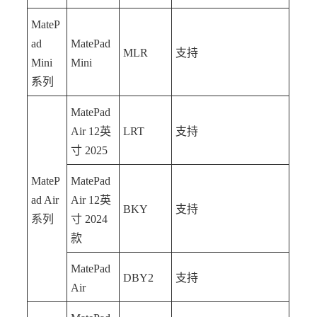
MateP
ad
MatePad
MLR
支持
Mini
Mini
系列
MatePad
Air 12英
LRT
支持
寸 2025
MateP
MatePad
ad Air
Air 12英
BKY
支持
系列
寸 2024
款
MatePad
DBY2
支持
Air