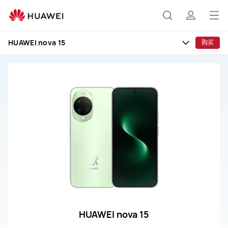
HUAWEI
nova
打
搜
简
15
开
售
HUAWEI nova 15
购买
后
菜
索
介
服
单
务
和
维
修
HUAWEI nova 15